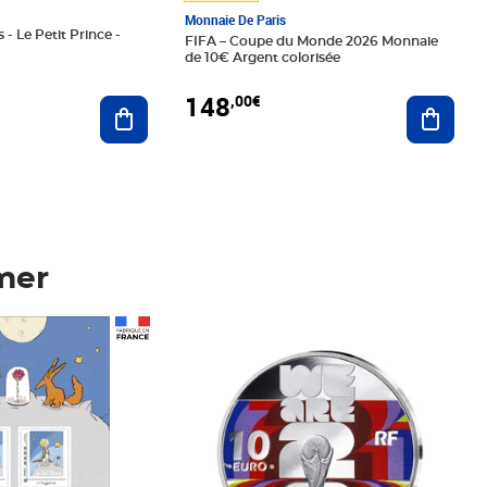
Monnaie De Paris
 - Le Petit Prince -
FIFA – Coupe du Monde 2026 Monnaie
de 10€ Argent colorisée
148
,00€
Ajouter au panier
Ajoute
mer
Prix 148,00€