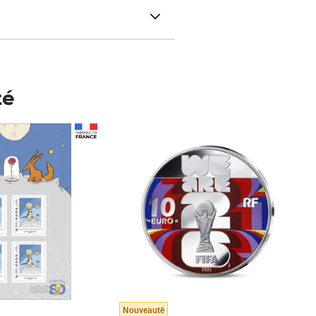
té
Prix 148,00€
Nouveauté