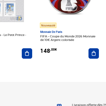
Nouveauté
Monnaie De Paris
 - Le Petit Prince -
FIFA – Coupe du Monde 2026 Monnaie
de 10€ Argent colorisée
148
,00€
Ajouter au panier
Ajoute
Livraison offerte dès 2