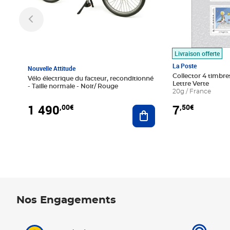
Livraison offerte
La Poste
Nouvelle Attitude
Collector 4 timbres
Vélo électrique du facteur, reconditionné
Lettre Verte
- Taille normale - Noir/ Rouge
20g / France
1 490
7
,00€
,50€
Ajouter au panier
Nos Engagements