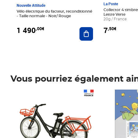
La Poste
Nouvelle Attitude
Collector 4 timbres
Vélo électrique du facteur, reconditionné
Lettre Verte
- Taille normale - Noir/ Rouge
20g / France
1 490
7
,00€
,50€
Ajouter au panier
Vous pourriez également ai
Prix 1 490,00€
Prix 7,50€