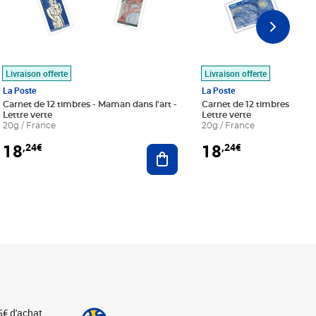
Livraison offerte
Livraison offerte
La Poste
La Poste
Carnet de 12 timbres - Maman dans l'art -
Carnet de 12 timbres - Le bl
Lettre verte
Lettre verte
20g / France
20g / France
18
18
,24€
,24€
r au panier
Ajouter au panier
5€ d'achat