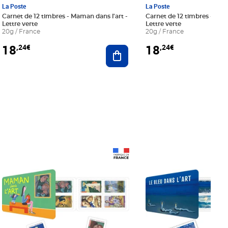
La Poste
La Poste
Carnet de 12 timbres - Maman dans l'art -
Carnet de 12 timbres - Le bl
Lettre verte
Lettre verte
20g / France
20g / France
18
18
,24€
,24€
r au panier
Ajouter au panier
Prix 18,24€
Prix 18,24€