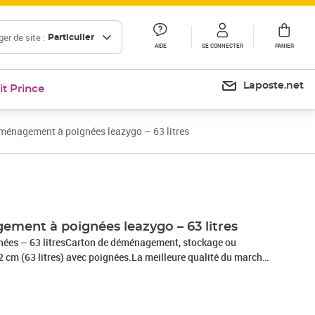
er de site :
Particulier
AIDE
SE CONNECTER
PANIER
Laposte.net
it Prince
ménagement à poignées leazygo – 63 litres
ment à poignées leazygo – 63 litres
ées – 63 litresCarton de déménagement, stockage ou
2 cm (63 litres) avec poignées.La meilleure qualité du marché
 conçu par nos équipes, vendu exclusivement par
parfaite