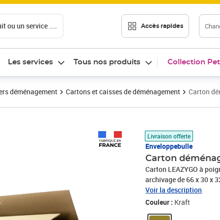
t ou un service ....
Chang
Accès rapides
Les services
Tous nos produits
Collection Pet
ers déménagement
Cartons et caisses de déménagement
Carton dé
Prix 393,40€
Livraison offerte
Enveloppebulle
Carton déménage
Carton LEAZYGO à poign
archivage de 66 x 30 x 3
!LEAZYGO est un produit
Voir la description
enveloppebulle• Caisse très résistante en carton renforcé.• Ultra pratique avec ses
Couleur :
Kraft
doubles poignées solides.• Marquages sur les 4 côtés pour une 