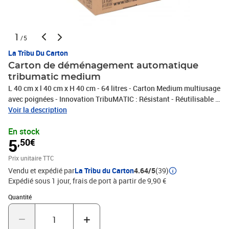
1
/5
La Tribu Du Carton
Carton de déménagement automatique
tribumatic medium
L 40 cm x l 40 cm x H 40 cm - 64 litres - Carton Medium multiusage
avec poignées - Innovation TribuMATIC : Résistant - Réutilisable -
Recyclable - Double cannelure avec fond en double épaisseur -
Voir la description
Repliable après utilisation - Mise en forme automatique en 15s -
En stock
Fermeture par les poignées sans adhésif - 100% recyclé certifié
5
,50€
FSC- Fabrication Française
Prix unitaire TTC
Vendu et expédié par
La Tribu du Carton
4.64/5
(39)
Expédié sous 1 jour, frais de port à partir de 9,90 €
Quantité : 1
Quantité