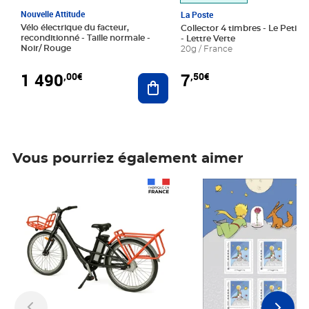
Nouvelle Attitude
La Poste
Vélo électrique du facteur,
Collector 4 timbres - Le Petit P
reconditionné - Taille normale -
- Lettre Verte
Noir/ Rouge
20g / France
1 490
7
,00€
,50€
Ajouter au panier
Vous pourriez également aimer
Prix 1 490,00€
Prix 7,50€