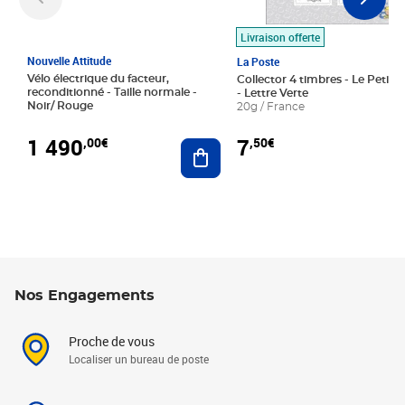
Livraison offerte
Nouvelle Attitude
La Poste
Vélo électrique du facteur,
Collector 4 timbres - Le Petit P
reconditionné - Taille normale -
- Lettre Verte
Noir/ Rouge
20g / France
1 490
7
,00€
,50€
Ajouter au panier
Nos Engagements
Proche de vous
Localiser un bureau de poste