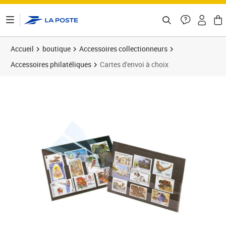
ontenu de la page
Accueil
boutique
Accessoires collectionneurs
Accessoires philatéliques
Cartes d'envoi à choix
Prix 19,90€