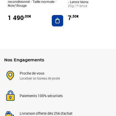
reconditionné - Taille normale -
- Lettre Verte
Noir/ Rouge
20g / France
1 490
7
,00€
,50€
Ajouter au panier
Nos Engagements
Proche de vous
Localiser un bureau de poste
Paiements 100% sécurisés
Livraison offerte dès 25€ d'achat