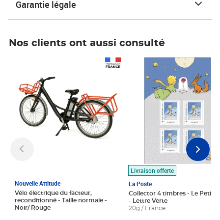
Garantie légale
Nos clients ont aussi consulté
Prix 1 490,00€
Prix 7,50€
Livraison offerte
Nouvelle Attitude
La Poste
Vélo électrique du facteur,
Collector 4 timbres - Le Petit P
reconditionné - Taille normale -
- Lettre Verte
Noir/ Rouge
20g / France