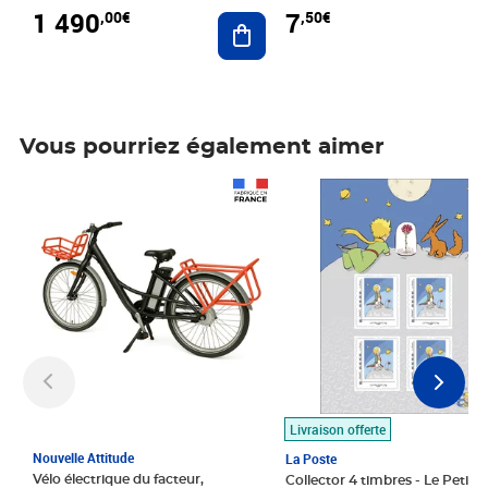
1 490
7
,00€
,50€
Ajouter au panier
Vous pourriez également aimer
Prix 1 490,00€
Prix 7,50€
Livraison offerte
Nouvelle Attitude
La Poste
Vélo électrique du facteur,
Collector 4 timbres - Le Petit P