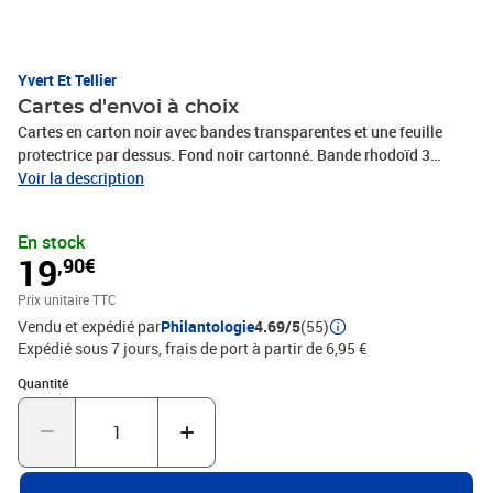
Yvert Et Tellier
Cartes d'envoi à choix
Cartes en carton noir avec bandes transparentes et une feuille
protectrice par dessus. Fond noir cartonné. Bande rhodoïd 3
bandes - 4 soudures Format : 15,6 x 11,2cm par lot de 100
Voir la description
En stock
19
,90€
Prix unitaire TTC
Vendu et expédié par
Philantologie
4.69/5
(55)
Expédié sous 7 jours, frais de port à partir de 6,95 €
Quantité : 1
Quantité