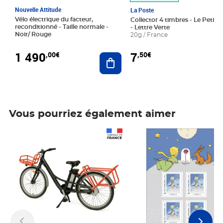
Nouvelle Attitude
La Poste
Vélo électrique du facteur,
Collector 4 timbres - Le Petit P
reconditionné - Taille normale -
- Lettre Verte
Noir/ Rouge
20g / France
1 490
7
,00€
,50€
Ajouter au panier
Vous pourriez également aimer
Prix 1 490,00€
Prix 7,50€