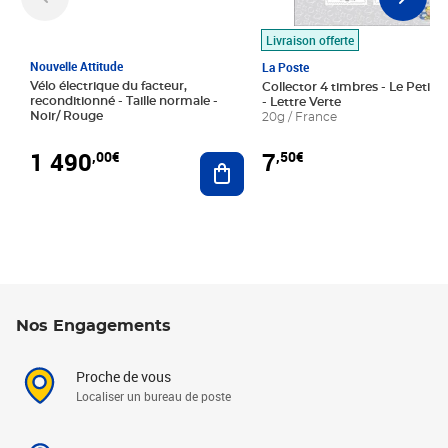
Livraison offerte
Nouvelle Attitude
La Poste
Vélo électrique du facteur,
Collector 4 timbres - Le Petit P
reconditionné - Taille normale -
- Lettre Verte
Noir/ Rouge
20g / France
1 490
7
,00€
,50€
Ajouter au panier
Nos Engagements
Proche de vous
Localiser un bureau de poste