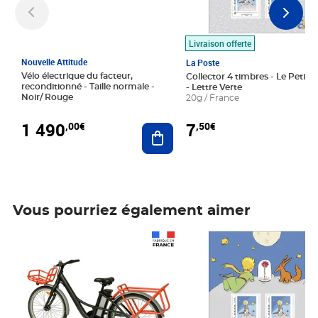
Livraison offerte
Nouvelle Attitude
La Poste
Vélo électrique du facteur,
Collector 4 timbres - Le Petit P
reconditionné - Taille normale -
- Lettre Verte
Noir/ Rouge
20g / France
1 490
7
,00€
,50€
Ajouter au panier
Vous pourriez également aimer
Prix 1 490,00€
Prix 7,50€