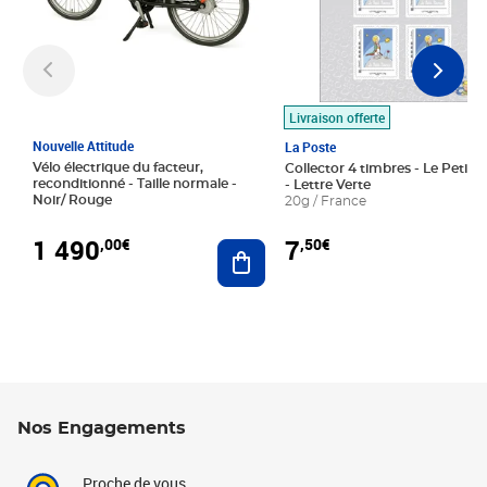
Livraison offerte
Nouvelle Attitude
La Poste
Vélo électrique du facteur,
Collector 4 timbres - Le Petit P
reconditionné - Taille normale -
- Lettre Verte
Noir/ Rouge
20g / France
1 490
7
,00€
,50€
Ajouter au panier
Nos Engagements
Proche de vous