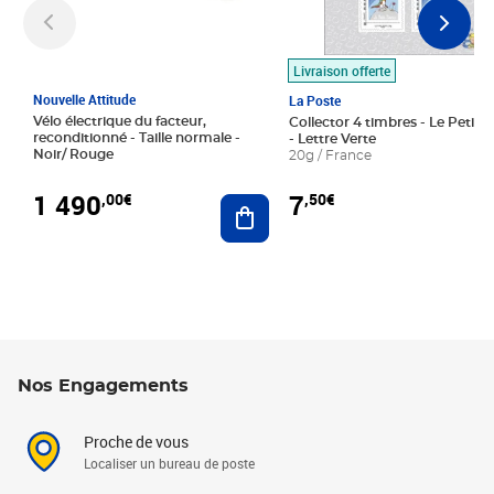
Livraison offerte
Nouvelle Attitude
La Poste
Vélo électrique du facteur,
Collector 4 timbres - Le Petit P
reconditionné - Taille normale -
- Lettre Verte
Noir/ Rouge
20g / France
1 490
7
,00€
,50€
Ajouter au panier
Nos Engagements
Proche de vous
Localiser un bureau de poste