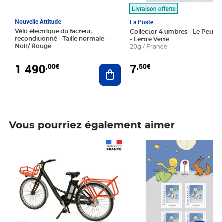
Livraison offerte
Nouvelle Attitude
La Poste
Vélo électrique du facteur,
Collector 4 timbres - Le Petit P
reconditionné - Taille normale -
- Lettre Verte
Noir/ Rouge
20g / France
1 490
7
,00€
,50€
Ajouter au panier
Vous pourriez également aimer
Prix 1 490,00€
Prix 7,50€