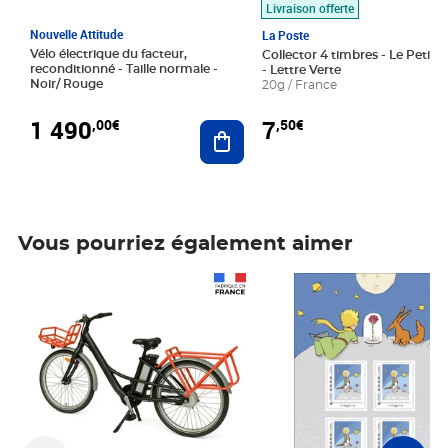
Livraison offerte
Nouvelle Attitude
La Poste
Vélo électrique du facteur,
Collector 4 timbres - Le Petit P
reconditionné - Taille normale -
- Lettre Verte
Noir/ Rouge
20g / France
1 490
7
,00€
,50€
Ajouter au panier
Vous pourriez également aimer
Prix 1 490,00€
Prix 7,50€