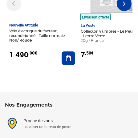
Livraison offerte
Nouvelle Attitude
La Poste
Vélo électrique du facteur,
Collector 4 timbres - Le Petit P
reconditionné - Taille normale -
- Lettre Verte
Noir/ Rouge
20g / France
1 490
7
,00€
,50€
Ajouter au panier
Nos Engagements
Proche de vous
Localiser un bureau de poste