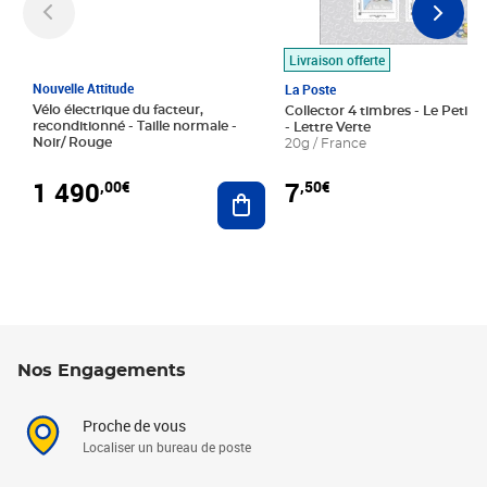
Livraison offerte
Nouvelle Attitude
La Poste
Vélo électrique du facteur,
Collector 4 timbres - Le Petit P
reconditionné - Taille normale -
- Lettre Verte
Noir/ Rouge
20g / France
1 490
7
,00€
,50€
Ajouter au panier
Nos Engagements
Proche de vous
Localiser un bureau de poste