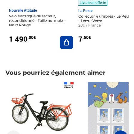
Livraison offerte
Nouvelle Attitude
La Poste
Vélo électrique du facteur,
Collector 4 timbres - Le Petit P
reconditionné - Taille normale -
- Lettre Verte
Noir/ Rouge
20g / France
1 490
7
,00€
,50€
Ajouter au panier
Vous pourriez également aimer
Prix 1 490,00€
Prix 7,50€