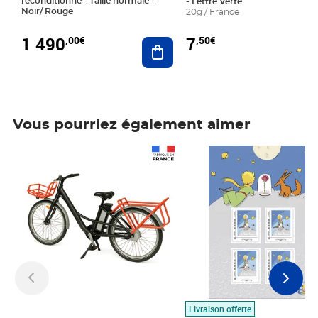
reconditionné - Taille normale -
- Lettre Verte
Noir/ Rouge
20g / France
1 490
7
,00€
,50€
Ajouter au panier
Vous pourriez également aimer
Prix 1 490,00€
Prix 7,50€
Livraison offerte