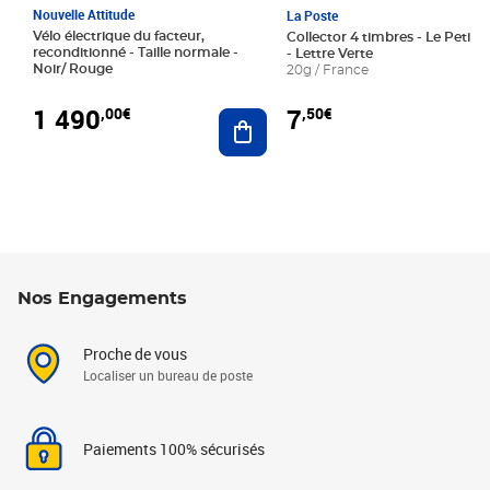
Nouvelle Attitude
La Poste
Vélo électrique du facteur,
Collector 4 timbres - Le Petit P
reconditionné - Taille normale -
- Lettre Verte
Noir/ Rouge
20g / France
1 490
7
,00€
,50€
Ajouter au panier
Nos Engagements
Proche de vous
Localiser un bureau de poste
Paiements 100% sécurisés