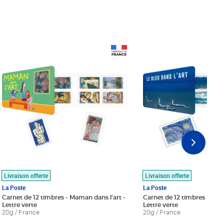
Prix 18,24€
Prix 18,24€
Livraison offerte
Livraison offerte
La Poste
La Poste
Carnet de 12 timbres - Maman dans l'art -
Carnet de 12 timbres - Le bl
Lettre verte
Lettre verte
20g / France
20g / France