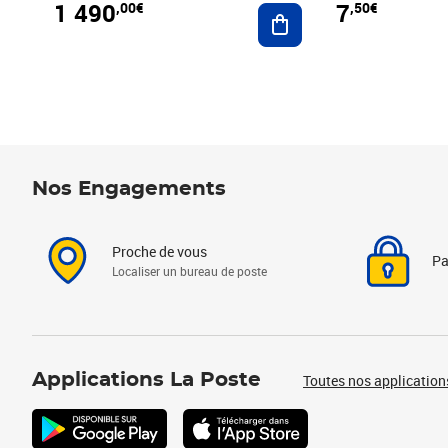
1 490
7
,00€
,50€
Ajouter au panier
Nos Engagements
Proche de vous
Pa
Localiser un bureau de poste
Applications La Poste
Toutes nos application