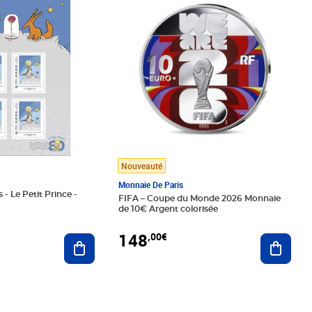
Nouveauté
Monnaie De Paris
 - Le Petit Prince -
FIFA – Coupe du Monde 2026 Monnaie
de 10€ Argent colorisée
148
,00€
Ajouter au panier
Ajoute