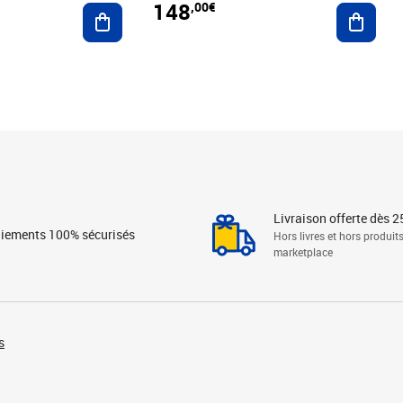
148
,00€
Ajouter au panier
Ajoute
Livraison offerte dès 2
iements 100% sécurisés
Hors livres et hors produit
marketplace
s