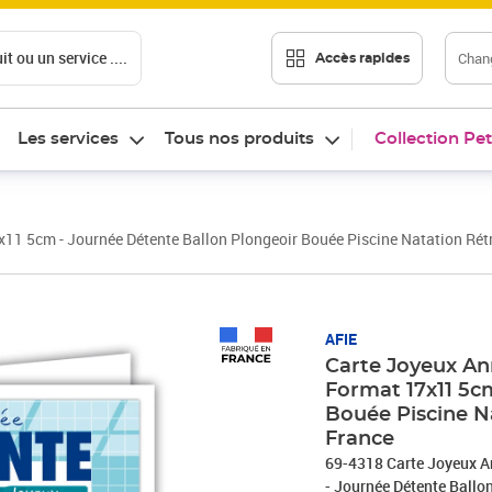
t ou un service ....
Chang
Accès rapides
Les services
Tous nos produits
Collection Pet
x11 5cm - Journée Détente Ballon Plongeoir Bouée Piscine Natation Rétr
AFIE
Carte Joyeux Ann
Format 17x11 5c
Bouée Piscine N
France
69-4318 Carte Joyeux A
- Journée Détente Ballo