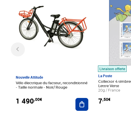
Livraison offerte
La Poste
Nouvelle Attitude
Collector 4 timbres
Vélo électrique du facteur, reconditionné
Lettre Verte
- Taille normale - Noir/ Rouge
20g / France
1 490
7
,00€
,50€
Ajouter au panier