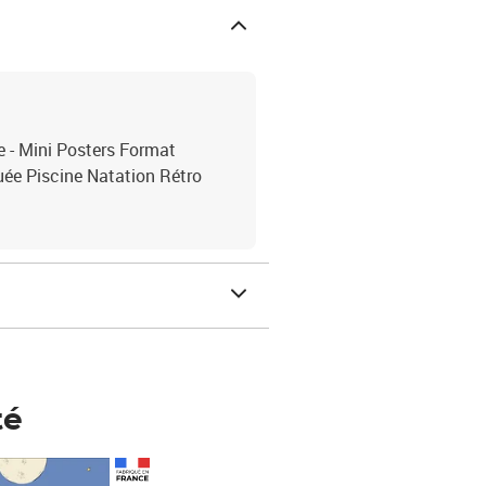
 - Mini Posters Format
uée Piscine Natation Rétro
té
Prix 148,00€