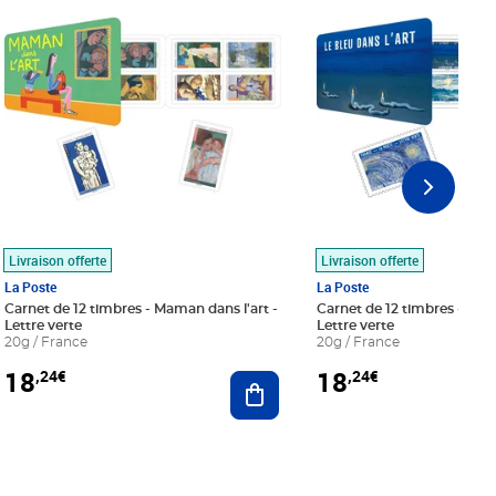
Livraison offerte
Livraison offerte
La Poste
La Poste
Carnet de 12 timbres - Maman dans l'art -
Carnet de 12 timbres - Le bl
Lettre verte
Lettre verte
20g / France
20g / France
18
18
,24€
,24€
r au panier
Ajouter au panier