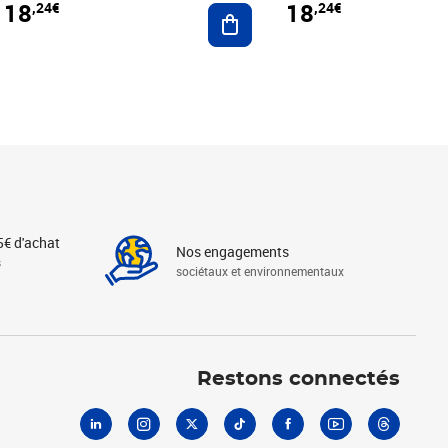
18
18
,24€
,24€
r au panier
Ajouter au panier
5€ d'achat
Nos engagements
s
sociétaux et environnementaux
Linkedin
Instagram
X
Tiktok
Facebook
Youtube
Threads
Restons connectés