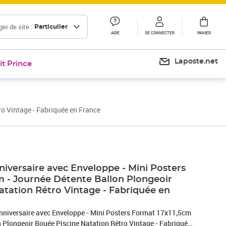
er de site :
Particulier
AIDE
SE CONNECTER
PANIER
Laposte.net
it Prince
o Vintage - Fabriquée en France
iversaire avec Enveloppe - Mini Posters
m - Journée Détente Ballon Plongeoir
atation Rétro Vintage - Fabriquée en
nniversaire avec Enveloppe - Mini Posters Format 17x11,5cm
n Plongeoir Bouée Piscine Natation Rétro Vintage - Fabriquée