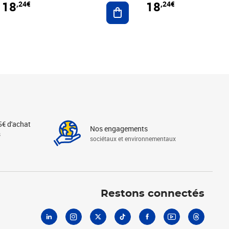
18
18
,24€
,24€
r au panier
Ajouter au panier
5€ d'achat
Nos engagements
s
sociétaux et environnementaux
Linkedin
Instagram
X
Tiktok
Facebook
Youtube
Threads
Restons connectés