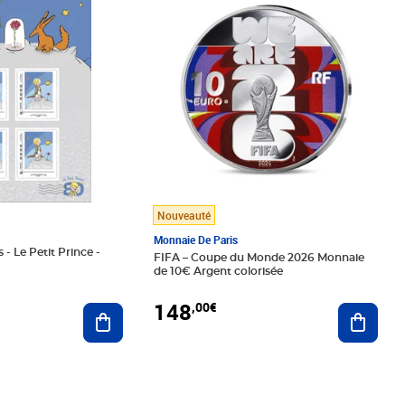
Nouveauté
Monnaie De Paris
 - Le Petit Prince -
FIFA – Coupe du Monde 2026 Monnaie
de 10€ Argent colorisée
148
,00€
Ajouter au panier
Ajoute