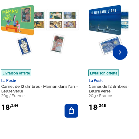
Livraison offerte
Livraison offerte
La Poste
La Poste
Carnet de 12 timbres - Maman dans l'art -
Carnet de 12 timbres - Le bl
Lettre verte
Lettre verte
20g / France
20g / France
18
18
,24€
,24€
r au panier
Ajouter au panier