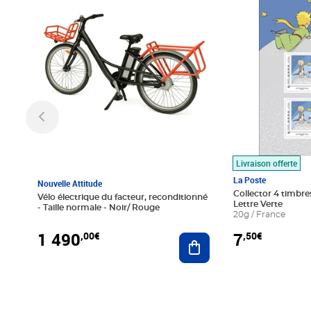
Livraison offerte
La Poste
Nouvelle Attitude
Collector 4 timbres
Vélo électrique du facteur, reconditionné
Lettre Verte
- Taille normale - Noir/ Rouge
20g / France
1 490
7
,00€
,50€
Ajouter au panier