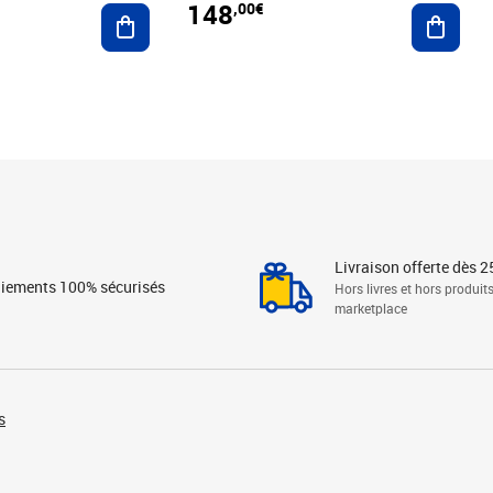
148
,00€
Ajouter au panier
Ajoute
Livraison offerte dès 2
iements 100% sécurisés
Hors livres et hors produit
marketplace
s