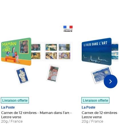
Prix 18,24€
Prix 18,24€
Livraison offerte
Livraison offerte
La Poste
La Poste
Carnet de 12 timbres - Maman dans l'art -
Carnet de 12 timbres - Le bl
Lettre verte
Lettre verte
20g / France
20g / France