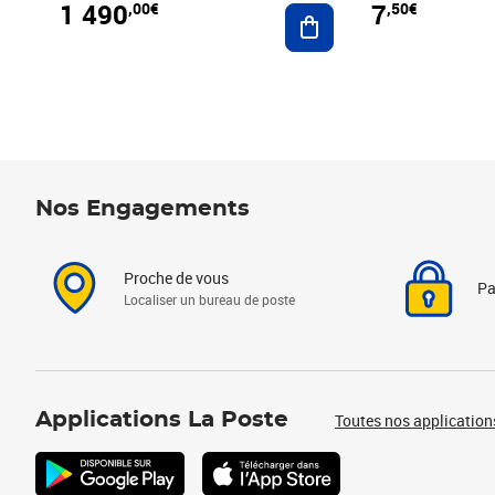
1 490
7
,00€
,50€
Ajouter au panier
Nos Engagements
Proche de vous
Pa
Localiser un bureau de poste
Applications La Poste
Toutes nos application