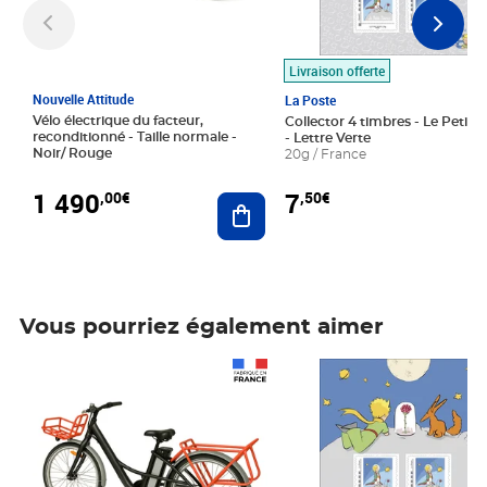
Livraison offerte
Nouvelle Attitude
La Poste
Vélo électrique du facteur,
Collector 4 timbres - Le Petit P
reconditionné - Taille normale -
- Lettre Verte
Noir/ Rouge
20g / France
1 490
7
,00€
,50€
Ajouter au panier
Vous pourriez également aimer
Prix 1 490,00€
Prix 7,50€