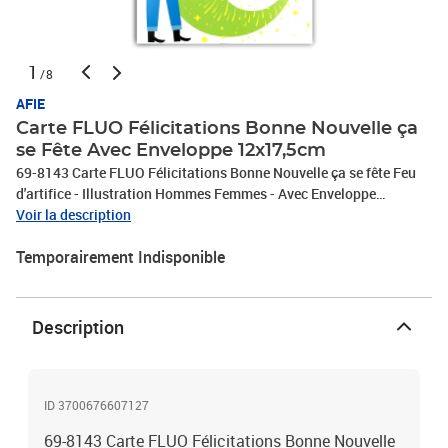
1
/8
AFIE
Carte FLUO Félicitations Bonne Nouvelle ça
se Fête Avec Enveloppe 12x17,5cm
69-8143 Carte FLUO Félicitations Bonne Nouvelle ça se fête Feu
d'artifice - Illustration Hommes Femmes - Avec Enveloppe
12x17,5cm - Intérieur Blanc pour écrire -Encres FLUO -Créé et
Voir la description
Fabriqué en France
Temporairement Indisponible
Description
ID 3700676607127
69-8143 Carte FLUO Félicitations Bonne Nouvelle