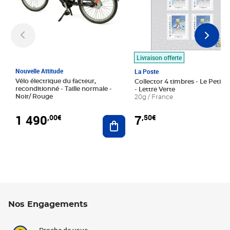
Livraison offerte
Nouvelle Attitude
La Poste
Vélo électrique du facteur,
Collector 4 timbres - Le Petit P
reconditionné - Taille normale -
- Lettre Verte
Noir/ Rouge
20g / France
1 490
7
,00€
,50€
Ajouter au panier
Nos Engagements