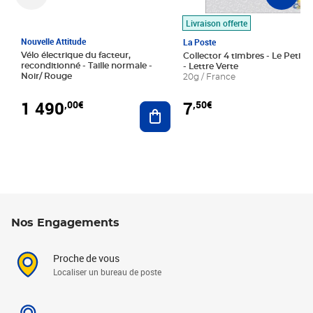
Livraison offerte
Nouvelle Attitude
La Poste
Vélo électrique du facteur,
Collector 4 timbres - Le Petit P
reconditionné - Taille normale -
- Lettre Verte
Noir/ Rouge
20g / France
1 490
7
,00€
,50€
Ajouter au panier
Nos Engagements
Proche de vous
Localiser un bureau de poste