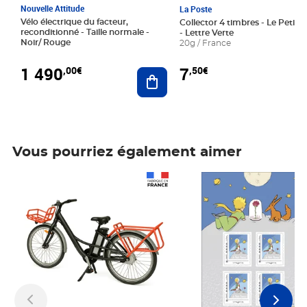
Nouvelle Attitude
La Poste
Vélo électrique du facteur,
Collector 4 timbres - Le Petit P
reconditionné - Taille normale -
- Lettre Verte
Noir/ Rouge
20g / France
1 490
7
,00€
,50€
Ajouter au panier
Vous pourriez également aimer
Prix 1 490,00€
Prix 7,50€