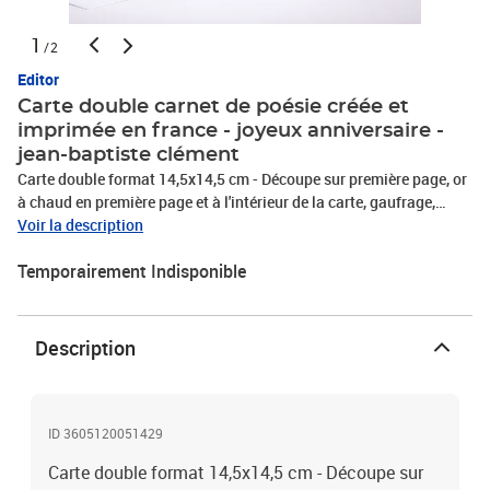
1
/2
Editor
Carte double carnet de poésie créée et
imprimée en france - joyeux anniversaire -
jean-baptiste clément
Carte double format 14,5x14,5 cm - Découpe sur première page, or
à chaud en première page et à l'intérieur de la carte, gaufrage,
impression quadri à l'intérieur de la carte - Enveloppe blanche -
Voir la description
Papier matièreStylo non inclus
Temporairement Indisponible
Description
ID 3605120051429
Carte double format 14,5x14,5 cm - Découpe sur