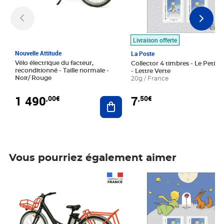
Livraison offerte
Nouvelle Attitude
La Poste
Vélo électrique du facteur,
Collector 4 timbres - Le Petit P
reconditionné - Taille normale -
- Lettre Verte
Noir/ Rouge
20g / France
1 490
7
,00€
,50€
Ajouter au panier
Vous pourriez également aimer
Prix 1 490,00€
Prix 7,50€