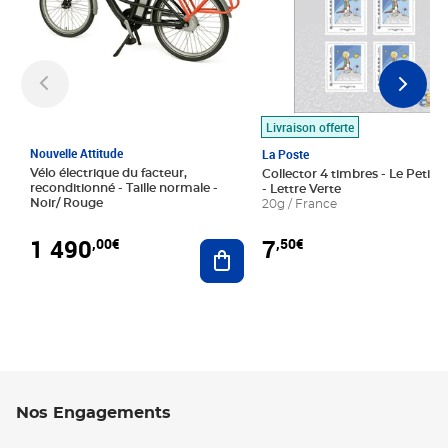
Livraison offerte
Nouvelle Attitude
La Poste
Vélo électrique du facteur,
Collector 4 timbres - Le Petit P
reconditionné - Taille normale -
- Lettre Verte
Noir/ Rouge
20g / France
1 490
7
,00€
,50€
Ajouter au panier
Nos Engagements