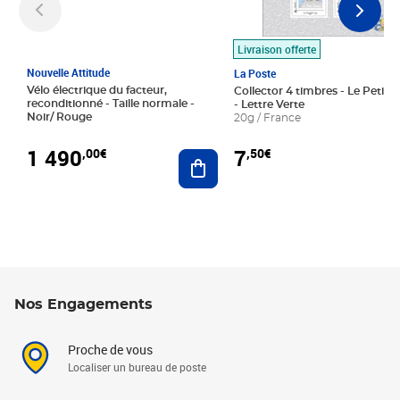
Livraison offerte
Nouvelle Attitude
La Poste
Vélo électrique du facteur,
Collector 4 timbres - Le Petit P
reconditionné - Taille normale -
- Lettre Verte
Noir/ Rouge
20g / France
1 490
7
,00€
,50€
Ajouter au panier
Nos Engagements
Proche de vous
Localiser un bureau de poste