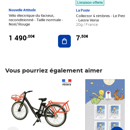
Livraison offerte
Nouvelle Attitude
La Poste
Vélo électrique du facteur,
Collector 4 timbres - Le Petit P
reconditionné - Taille normale -
- Lettre Verte
Noir/ Rouge
20g / France
1 490
7
,00€
,50€
Ajouter au panier
Vous pourriez également aimer
Prix 1 490,00€
Prix 7,50€