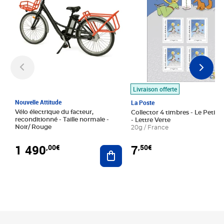
Livraison offerte
Nouvelle Attitude
La Poste
Vélo électrique du facteur,
Collector 4 timbres - Le Petit P
reconditionné - Taille normale -
- Lettre Verte
Noir/ Rouge
20g / France
1 490
7
,00€
,50€
Ajouter au panier