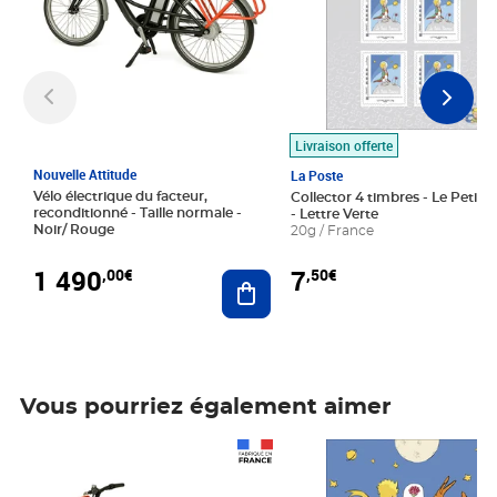
Livraison offerte
Nouvelle Attitude
La Poste
Vélo électrique du facteur,
Collector 4 timbres - Le Petit P
reconditionné - Taille normale -
- Lettre Verte
Noir/ Rouge
20g / France
1 490
7
,00€
,50€
Ajouter au panier
Vous pourriez également aimer
Prix 1 490,00€
Prix 7,50€