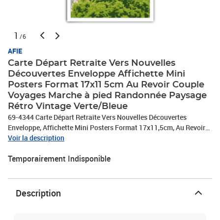
1
/6
AFIE
Carte Départ Retraite Vers Nouvelles
Découvertes Enveloppe Affichette Mini
Posters Format 17x11 5cm Au Revoir Couple
Voyages Marche à pied Randonnée Paysage
Rétro Vintage Verte/Bleue
69-4344 Carte Départ Retraite Vers Nouvelles Découvertes
Enveloppe, Affichette Mini Posters Format 17x11,5cm, Au Revoir
Couple Voyages Marche à pied Randonnée Paysage Rétro Vintage
Voir la description
Verte/Bleue
Temporairement Indisponible
Description