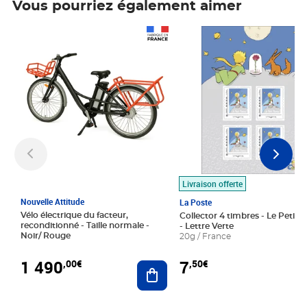
Vous pourriez également aimer
Prix 1 490,00€
Prix 7,50€
Livraison offerte
Nouvelle Attitude
La Poste
Vélo électrique du facteur,
Collector 4 timbres - Le Petit P
reconditionné - Taille normale -
- Lettre Verte
Noir/ Rouge
20g / France
1 490
7
,00€
,50€
Ajouter au panier