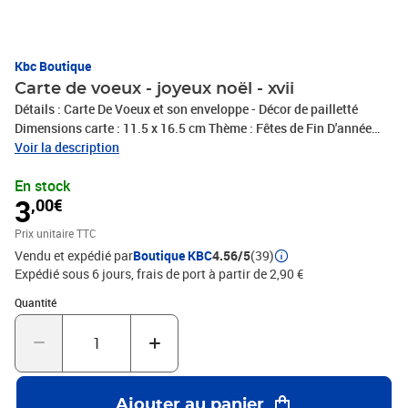
Kbc Boutique
Carte de voeux - joyeux noël - xvii
Détails : Carte De Voeux et son enveloppe - Décor de pailletté
Dimensions carte : 11.5 x 16.5 cm Thème : Fêtes de Fin D'année
Modèle : Joyeux Noël - XVII
Voir la description
En stock
3
,00€
Prix unitaire TTC
Vendu et expédié par
Boutique KBC
4.56/5
(39)
Expédié sous 6 jours, frais de port à partir de 2,90 €
Quantité : 1
Quantité
Ajouter au panier