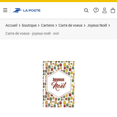
ontenu de la page
Accueil
boutique
Carterie
Carte de voeux
Joyeux Noël
Carte de voeux - joyeux noël - xvii
Prix 3,00€