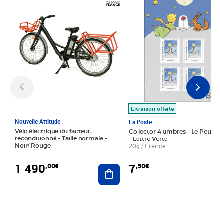
Prix 1 490,00€
Prix 7,50€
Livraison offerte
Nouvelle Attitude
La Poste
Vélo électrique du facteur,
Collector 4 timbres - Le Petit P
reconditionné - Taille normale -
- Lettre Verte
Noir/ Rouge
20g / France
1 490
7
,00€
,50€
Ajouter au panier