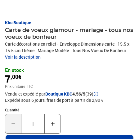
Kbc Boutique
Carte de voeux glamour - mariage - tous nos
voeux de bonheur
Carte décorations en relief - Enveloppe Dimensions carte : 15.5 x
15.5 cm Thème : Mariage Modèle : Tous Nos Voeux De Bonheur
Voir la description
En stock
7
,00€
Prix unitaire TTC
Vendu et expédié par
Boutique KBC
4.56/5
(39)
Expédié sous 6 jours, frais de port à partir de 2,90 €
Quantité : 1
Quantité