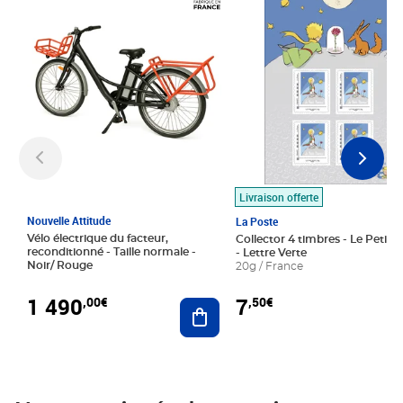
Livraison offerte
Nouvelle Attitude
La Poste
Vélo électrique du facteur,
Collector 4 timbres - Le Petit P
reconditionné - Taille normale -
- Lettre Verte
Noir/ Rouge
20g / France
1 490
7
,00€
,50€
Ajouter au panier