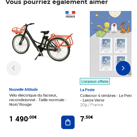
Vous pourriez également aimer
Prix 1 490,00€
Prix 7,50€
Livraison offerte
Nouvelle Attitude
La Poste
Vélo électrique du facteur,
Collector 4 timbres - Le Petit P
reconditionné - Taille normale -
- Lettre Verte
Noir/ Rouge
20g / France
1 490
7
,00€
,50€
Ajouter au panier