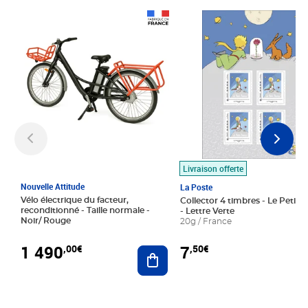
Prix 1 490,00€
Prix 7,50€
Livraison offerte
Nouvelle Attitude
La Poste
Vélo électrique du facteur,
Collector 4 timbres - Le Petit P
reconditionné - Taille normale -
- Lettre Verte
Noir/ Rouge
20g / France
1 490
7
,00€
,50€
Ajouter au panier