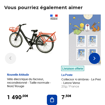
Vous pourriez également aimer
Prix 1 490,00€
Prix 7,50€
Livraison offerte
Nouvelle Attitude
La Poste
Vélo électrique du facteur,
Collector 4 timbres - Le Petit P
reconditionné - Taille normale -
- Lettre Verte
Noir/ Rouge
20g / France
1 490
7
,00€
,50€
Ajouter au panier