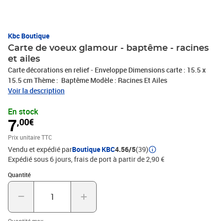
Kbc Boutique
Carte de voeux glamour - baptême - racines
et ailes
Carte décorations en relief - Enveloppe Dimensions carte : 15.5 x
15.5 cm Thème : Baptême Modèle : Racines Et Ailes
Voir la description
En stock
7
,00€
Prix unitaire TTC
Vendu et expédié par
Boutique KBC
4.56/5
(39)
Expédié sous 6 jours, frais de port à partir de 2,90 €
Quantité : 1
Quantité