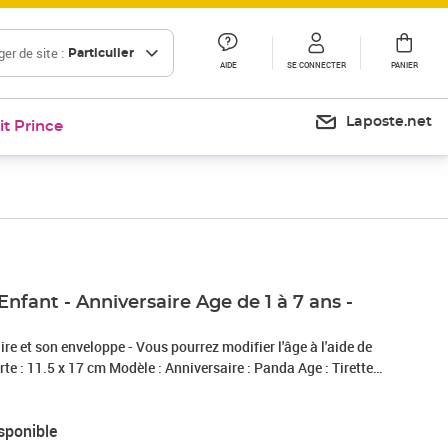
er de site :
Particulier
AIDE
SE CONNECTER
PANIER
Laposte.net
it Prince
nfant - Anniversaire Age de 1 à 7 ans -
ire et son enveloppe - Vous pourrez modifier l'âge à l'aide de
sponible