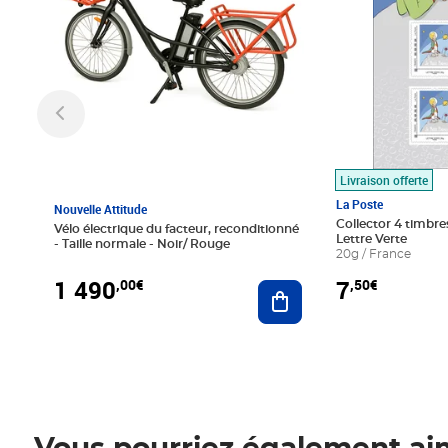
Livraison offerte
La Poste
Nouvelle Attitude
Collector 4 timbres
Vélo électrique du facteur, reconditionné
Lettre Verte
- Taille normale - Noir/ Rouge
20g / France
1 490
7
,00€
,50€
Ajouter au panier