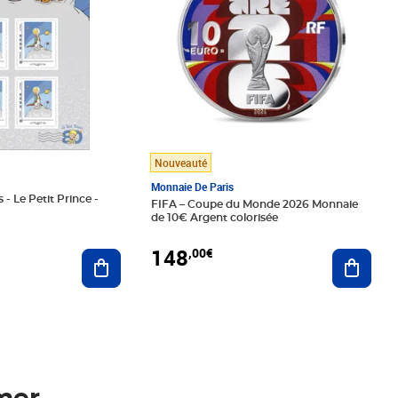
Nouveauté
Monnaie De Paris
 - Le Petit Prince -
FIFA – Coupe du Monde 2026 Monnaie
de 10€ Argent colorisée
148
,00€
Ajouter au panier
Ajoute