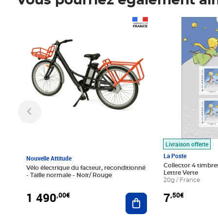
Vous pourriez également ai
Prix 1 490,00€
Prix 7,50€
Livraison offerte
La Poste
Nouvelle Attitude
Collector 4 timbres
Vélo électrique du facteur, reconditionné
Lettre Verte
- Taille normale - Noir/ Rouge
20g / France
1 490
7
,00€
,50€
Ajouter au panier