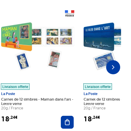
Prix 18,24€
Prix 18,24€
Livraison offerte
Livraison offerte
La Poste
La Poste
Carnet de 12 timbres - Maman dans l'art -
Carnet de 12 timbres - Le bl
Lettre verte
Lettre verte
20g / France
20g / France
18
18
,24€
,24€
r au panier
Ajouter au panier