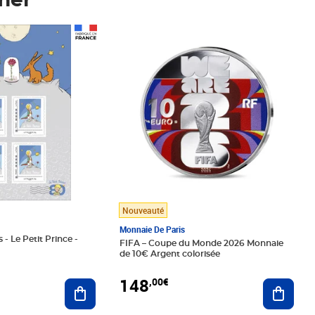
mer
Prix 148,00€
Nouveauté
Monnaie De Paris
 - Le Petit Prince -
FIFA – Coupe du Monde 2026 Monnaie
de 10€ Argent colorisée
148
,00€
Ajouter au panier
Ajoute