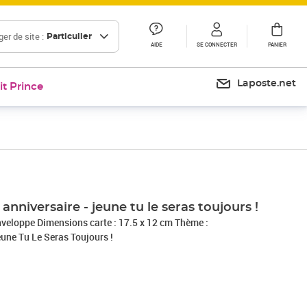
er de site :
Particulier
AIDE
SE CONNECTER
PANIER
Laposte.net
it Prince
anniversaire - jeune tu le seras toujours !
7.5 x 12 cm Thème :
odèle : Jeune Tu Le Seras Toujours !