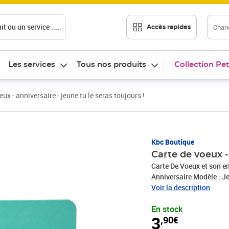
t ou un service ....
Chang
Accès rapides
Les services
Tous nos produits
Collection Pet
ux - anniversaire - jeune tu le seras toujours !
Prix 3,90€
Kbc Boutique
Carte de voeux - 
Carte De Voeux et son enveloppe Dimensions carte : 1
Anniversaire M
Voir la description
En stock
3
,90€