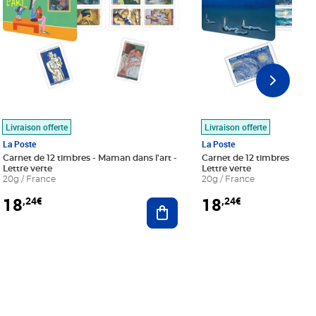
Livraison offerte
Livraison offerte
La Poste
La Poste
Carnet de 12 timbres - Maman dans l'art -
Carnet de 12 timbres - Le bl
Lettre verte
Lettre verte
20g / France
20g / France
18
18
,24€
,24€
r au panier
Ajouter au panier