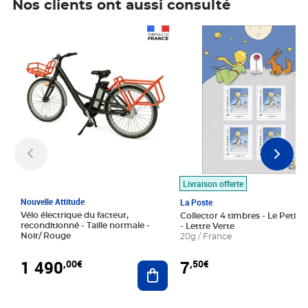
Nos clients ont aussi consulté
Prix 1 490,00€
Prix 7,50€
Livraison offerte
Nouvelle Attitude
La Poste
Vélo électrique du facteur,
Collector 4 timbres - Le Petit P
reconditionné - Taille normale -
- Lettre Verte
Noir/ Rouge
20g / France
1 490
7
,00€
,50€
Ajouter au panier