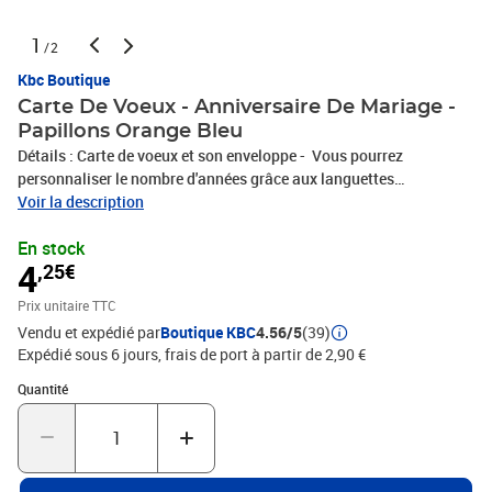
1
/2
Kbc Boutique
Carte De Voeux - Anniversaire De Mariage -
Papillons Orange Bleu
Détails : Carte de voeux et son enveloppe - Vous pourrez
personnaliser le nombre d'années grâce aux languettes
Dimensions carte : 11.5 x 16.5 cm Thème : Anniversaire de
Voir la description
Mariage Modèle : Papillons Orange Bleu
En stock
4
,25€
Prix unitaire TTC
Vendu et expédié par
Boutique KBC
4.56/5
(39)
Expédié sous 6 jours, frais de port à partir de 2,90 €
Quantité : 1
Quantité