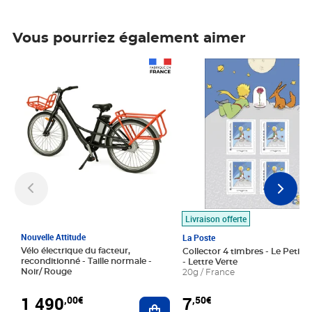
Vous pourriez également aimer
Prix 1 490,00€
Prix 7,50€
Livraison offerte
Nouvelle Attitude
La Poste
Vélo électrique du facteur,
Collector 4 timbres - Le Petit P
reconditionné - Taille normale -
- Lettre Verte
Noir/ Rouge
20g / France
1 490
7
,00€
,50€
Ajouter au panier