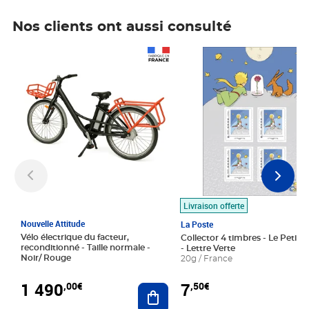
Nos clients ont aussi consulté
Prix 1 490,00€
Prix 7,50€
Livraison offerte
Nouvelle Attitude
La Poste
Vélo électrique du facteur,
Collector 4 timbres - Le Petit P
reconditionné - Taille normale -
- Lettre Verte
Noir/ Rouge
20g / France
1 490
7
,00€
,50€
Ajouter au panier