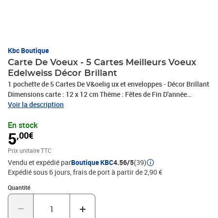
Kbc Boutique
Carte De Voeux - 5 Cartes Meilleurs Voeux
Edelweiss Décor Brillant
1 pochette de 5 Cartes De V&oelig ux et enveloppes - Décor Brillant
Dimensions carte : 12 x 12 cm Thème : Fêtes de Fin D'année
Modèles : Assortiment de 2 modèles : Meilleurs Voeux Edelweiss
Voir la description
En stock
5
,00€
Prix unitaire TTC
Vendu et expédié par
Boutique KBC
4.56/5
(39)
Expédié sous 6 jours, frais de port à partir de 2,90 €
Quantité : 1
Quantité