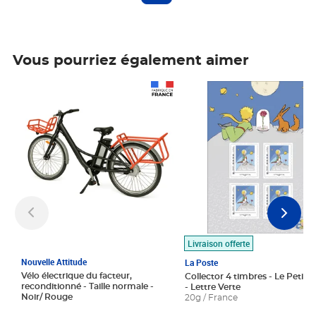
Vous pourriez également aimer
Prix 1 490,00€
Prix 7,50€
Livraison offerte
Nouvelle Attitude
La Poste
Vélo électrique du facteur,
Collector 4 timbres - Le Petit P
reconditionné - Taille normale -
- Lettre Verte
Noir/ Rouge
20g / France