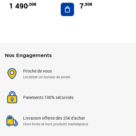
1 490
7
,00€
,50€
Ajouter au panier
Nos Engagements
Proche de vous
Localiser un bureau de poste
Paiements 100% sécurisés
Livraison offerte dès 25€ d'achat
Hors livres et hors produits marketplace