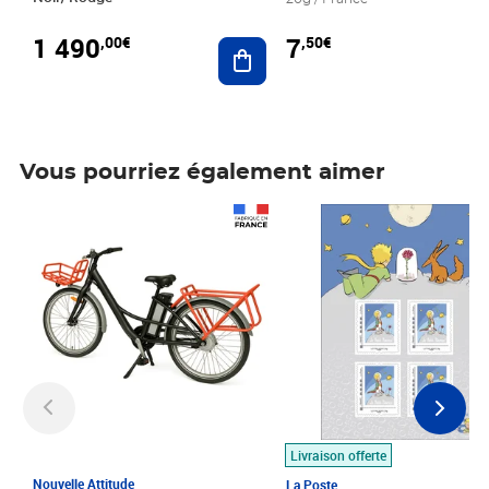
1 490
7
,00€
,50€
Ajouter au panier
Vous pourriez également aimer
Prix 1 490,00€
Prix 7,50€
Livraison offerte
Nouvelle Attitude
La Poste