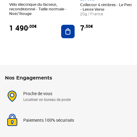
Vélo électrique du facteur,
Collector 4 timbres - Le Petit P
reconditionné - Taille normale -
- Lettre Verte
Noir/ Rouge
20g / France
1 490
7
,00€
,50€
Ajouter au panier
Nos Engagements
Proche de vous
Localiser un bureau de poste
Paiements 100% sécurisés