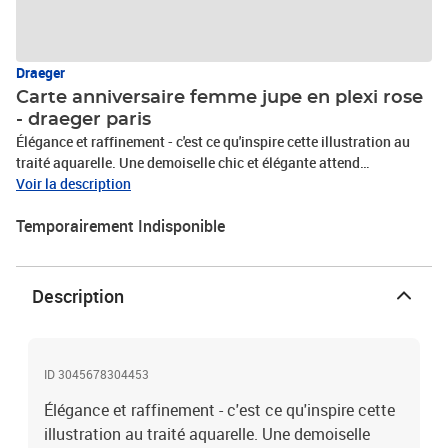
Draeger
Carte anniversaire femme jupe en plexi rose
- draeger paris
Élégance et raffinement - c'est ce qu'inspire cette illustration au
traité aquarelle. Une demoiselle chic et élégante attend
timidement d'offrir plein de ballons aux tons pastels pour un
Voir la description
anniversaire digne d'une fashion week !DÉTAILS DU
Temporairement Indisponible
PRODUITDimensions : 12x17 cmCarte certifiée FSCFinition
confectionnée à la main : Accessoire jupe en plexi : coloris rose
fuchsiaDesignée à Paris par le studio DraegerImprimée en
ChineProduit livré avec une enveloppe bleue - FSC 100% Recyclé©
Description
Hallmark Cards, Inc © DRAEGER LA CARTERIE
ID 3045678304453
Élégance et raffinement - c'est ce qu'inspire cette
illustration au traité aquarelle. Une demoiselle