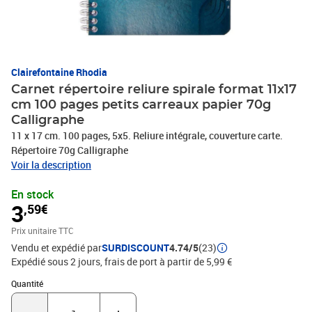
Clairefontaine Rhodia
Carnet répertoire reliure spirale format 11x17
cm 100 pages petits carreaux papier 70g
Calligraphe
11 x 17 cm. 100 pages, 5x5. Reliure intégrale, couverture carte.
Répertoire 70g Calligraphe
Voir la description
En stock
3
,59€
Prix unitaire TTC
Vendu et expédié par
SURDISCOUNT
4.74/5
(23)
Expédié sous 2 jours, frais de port à partir de 5,99 €
Quantité : 1
Quantité