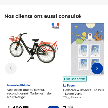
Nos clients ont aussi consulté
Prix 1 490,00€
Prix 7,50€
Livraison offerte
Nouvelle Attitude
La Poste
Vélo électrique du facteur,
Collector 4 timbres - Le Petit P
reconditionné - Taille normale -
- Lettre Verte
Noir/ Rouge
20g / France
,00€
,50€
Ajouter au panier