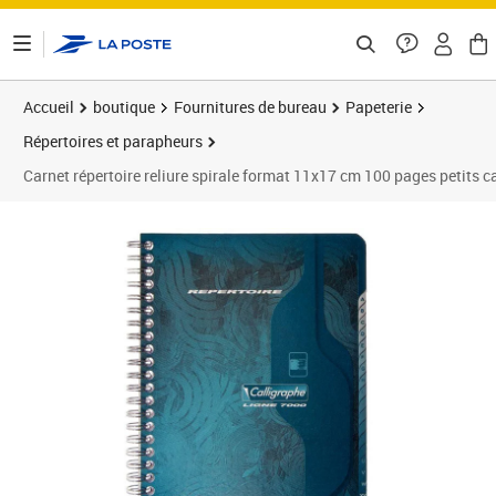
ontenu de la page
Accueil
boutique
Fournitures de bureau
Papeterie
Répertoires et parapheurs
Carnet répertoire reliure spirale format 11x17 cm 100 pages petits 
Prix 3,59€
Prix 1