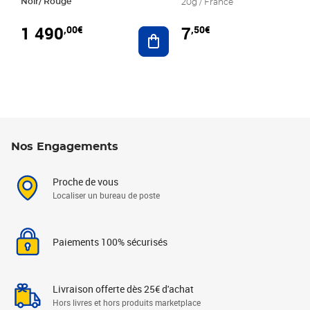
Noir/ Rouge
20g / France
1 490
7
,00€
,50€
Ajouter au panier
Nos Engagements
Proche de vous
Localiser un bureau de poste
Paiements 100% sécurisés
Livraison offerte dès 25€ d'achat
Hors livres et hors produits marketplace