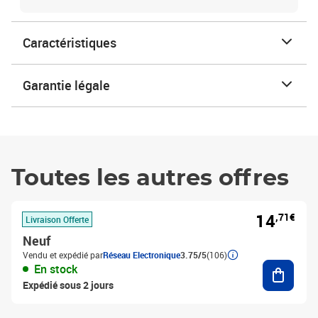
Caractéristiques
Garantie légale
Toutes les autres offres
14
,71€
Livraison Offerte
Neuf
Vendu et expédié par
Réseau Electronique
3.75/5
(106)
Ajouter
En stock
Expédié sous 2 jours