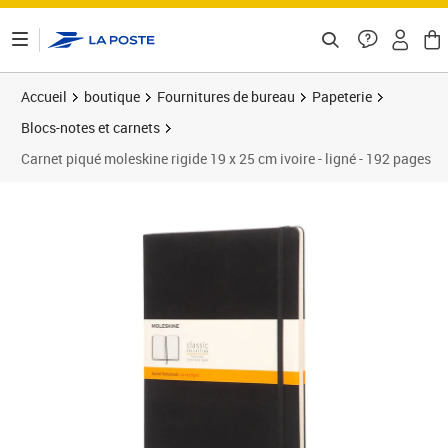
ontenu de la page
Accueil
boutique
Fournitures de bureau
Papeterie
Blocs-notes et carnets
Carnet piqué moleskine rigide 19 x 25 cm ivoire - ligné - 192 pages
Prix 33,77€
Prix 4
Prix b
Prix 4