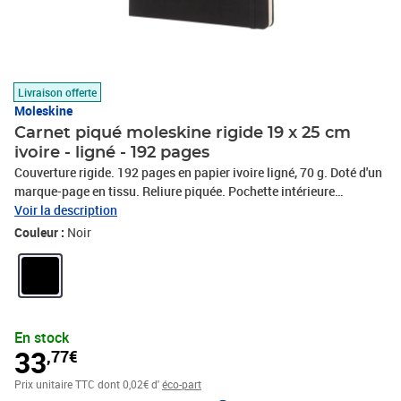
Livraison offerte
Moleskine
Carnet piqué moleskine rigide 19 x 25 cm
ivoire - ligné - 192 pages
Couverture rigide. 192 pages en papier ivoire ligné, 70 g. Doté d'un
marque-page en tissu. Reliure piquée. Pochette intérieure
permettant de ranger cartes de visite, reçus, etc. Fermeture par
Voir la description
élastique. Format 19 x 25 cm. Couleur noire.
Couleur :
Noir
En stock
33
,77€
Prix unitaire TTC
dont 0,02€ d'
éco-part