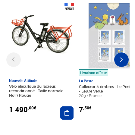
Prix 1 490,00€
Prix 7,50€
Livraison offerte
Nouvelle Attitude
La Poste
Vélo électrique du facteur,
Collector 4 timbres - Le Petit P
reconditionné - Taille normale -
- Lettre Verte
Noir/ Rouge
20g / France
1 490
7
,00€
,50€
Ajouter au panier