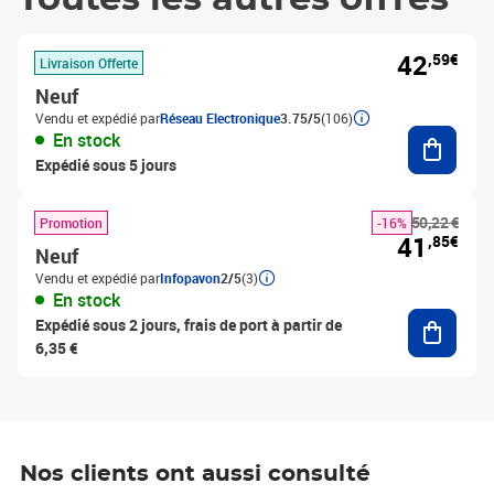
42
,59€
Livraison Offerte
Neuf
Vendu et expédié par
Réseau Electronique
3.75/5
(106)
Ajouter
En stock
Expédié sous 5 jours
50,22 €
Promotion
-16%
41
,85€
Neuf
Vendu et expédié par
Infopavon
2/5
(3)
En stock
Ajouter
Expédié sous 2 jours, frais de port à partir de
6,35 €
Nos clients ont aussi consulté