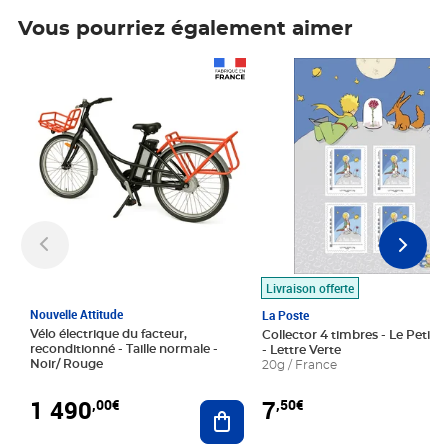
Vous pourriez également aimer
Prix 1 490,00€
Prix 7,50€
Livraison offerte
Nouvelle Attitude
La Poste
Vélo électrique du facteur,
Collector 4 timbres - Le Petit P
reconditionné - Taille normale -
- Lettre Verte
Noir/ Rouge
20g / France
1 490
7
,00€
,50€
Ajouter au panier