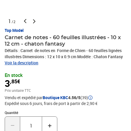
1
/2
Top Model
Carnet de notes - 60 feuilles illustrées - 10 x
12 cm - chaton fantasy
Détails : Carnet de notes en Forme de Chien - 60 feuilles lignées
illustrées Dimensions : 12 x 10 x 0.9 cm Modèle : Chaton Fantasy
Voir la description
En stock
3
,85€
Prix unitaire TTC
Vendu et expédié par
Boutique KBC
4.56/5
(39)
Expédié sous 6 jours, frais de port à partir de 2,90 €
Quantité : 1
Quantité