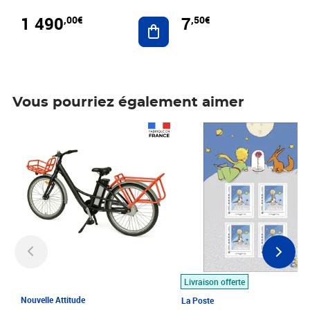
1 490
7
,00€
,50€
Ajouter au panier
Vous pourriez également aimer
Prix 1 490,00€
Prix 7,50€
Livraison offerte
Nouvelle Attitude
La Poste