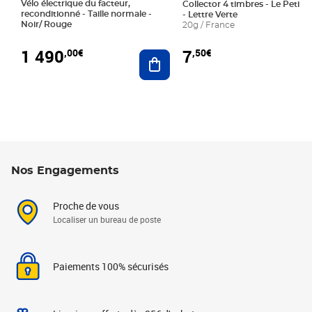
Vélo électrique du facteur,
Collector 4 timbres - Le Petit P
reconditionné - Taille normale -
- Lettre Verte
Noir/ Rouge
20g / France
1 490
7
,00€
,50€
Ajouter au panier
Nos Engagements
Proche de vous
Localiser un bureau de poste
Paiements 100% sécurisés