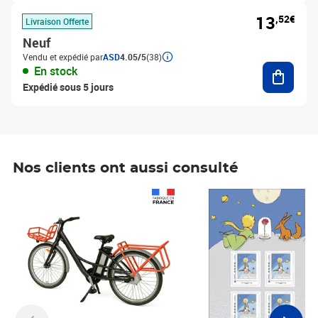
13
,52€
Livraison Offerte
Neuf
Vendu et expédié par
ASD
4.05/5
(38)
Ajouter
En stock
Expédié sous 5 jours
Nos clients ont aussi consulté
Prix 1 490,00€
Prix 7,50€