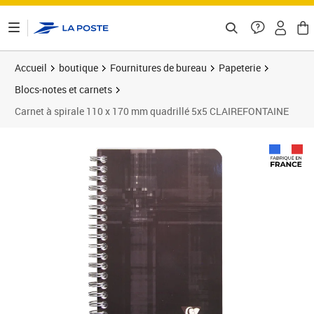
ontenu de la page
Accueil
boutique
Fournitures de bureau
Papeterie
Blocs-notes et carnets
Carnet à spirale 110 x 170 mm quadrillé 5x5 CLAIREFONTAINE
Prix 2,39€
Prix 3
Prix 9
Prix 1
Prix 1