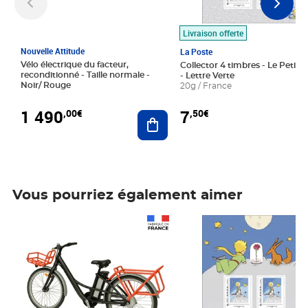
Livraison offerte
Nouvelle Attitude
La Poste
Vélo électrique du facteur,
Collector 4 timbres - Le Petit P
reconditionné - Taille normale -
- Lettre Verte
Noir/ Rouge
20g / France
1 490
7
,00€
,50€
Ajouter au panier
Vous pourriez également aimer
Prix 1 490,00€
Prix 7,50€