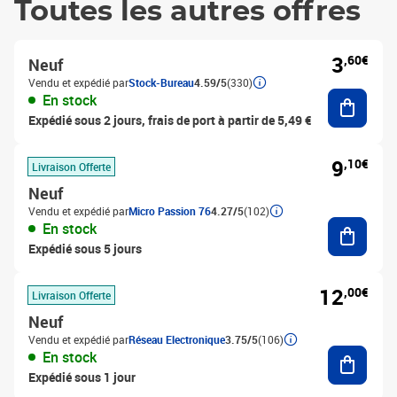
Toutes les autres offres
3
,60€
Neuf
Vendu et expédié par
Stock-Bureau
4.59/5
(330)
Ajouter
En stock
Expédié sous 2 jours, frais de port à partir de 5,49 €
9
,10€
Livraison Offerte
Neuf
Vendu et expédié par
Micro Passion 76
4.27/5
(102)
Ajouter
En stock
Expédié sous 5 jours
12
,00€
Livraison Offerte
Neuf
Vendu et expédié par
Réseau Electronique
3.75/5
(106)
Ajouter
En stock
Expédié sous 1 jour