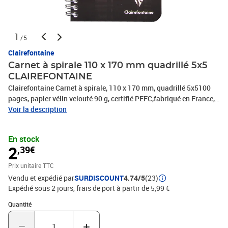
1
/5
Clairefontaine
Carnet à spirale 110 x 170 mm quadrillé 5x5
CLAIREFONTAINE
Clairefontaine Carnet à spirale, 110 x 170 mm, quadrillé 5x5100
pages, papier vélin velouté 90 g, certifié PEFC,fabriqué en France,
reliure intégrale, couverture cartepelliculée, coloris aléatoires: pas
Voir la description
de choix de couleurpossible!(68682C)Carnet reliure intégrale -
couverture carton, 110 x 170 mm• papier vélin velouté
En stock
Clairefontaine 90 g/m2 • certifié PEFC, fabriqué en France•
2
,39€
couverture carte pelliculée• assorti dans les couleurs: bleu, noir,
rouge et vert, le choix d''une couleur spéciale n''est pas possible!
Prix unitaire TTC
Vendu et expédié par
SURDISCOUNT
4.74/5
(23)
Expédié sous 2 jours, frais de port à partir de 5,99 €
Quantité : 1
Quantité