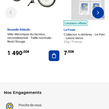
Livraison offerte
Nouvelle Attitude
La Poste
Vélo électrique du facteur,
Collector 4 timbres - Le Petit P
reconditionné - Taille normale -
- Lettre Verte
Noir/ Rouge
20g / France
1 490
7
,00€
,50€
Ajouter au panier
Nos Engagements
Proche de vous