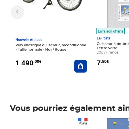
Livraison offerte
La Poste
Nouvelle Attitude
Collector 4 timbres
Vélo électrique du facteur, reconditionné
Lettre Verte
- Taille normale - Noir/ Rouge
20g / France
1 490
7
,00€
,50€
Ajouter au panier
Vous pourriez également ai
Prix 1 490,00€
Prix 7,50€