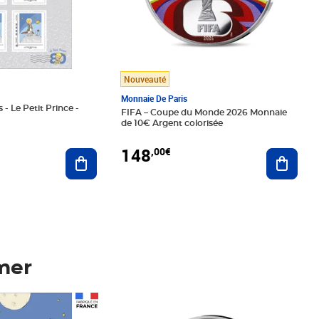
Nouveauté
Monnaie De Paris
 - Le Petit Prince -
FIFA – Coupe du Monde 2026 Monnaie
de 10€ Argent colorisée
148
,00€
Ajouter au panier
Ajoute
mer
Prix 148,00€