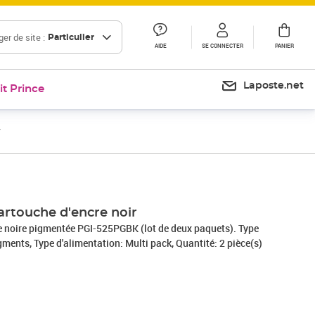
er de site :
Particulier
AIDE
SE CONNECTER
PANIER
Laposte.net
it Prince
r
Prix 53,61€
artouche d'encre noir
 noire pigmentée PGI-525PGBK (lot de deux paquets). Type
igments, Type d'alimentation: Multi pack, Quantité: 2 pièce(s)