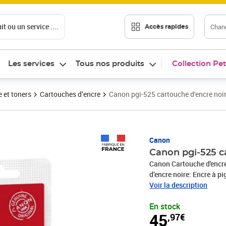
t ou un service ....
Chang
Accès rapides
Les services
Tous nos produits
Collection Pet
 et toners
Cartouches d’encre
Canon pgi-525 cartouche d'encre noi
Prix 45,97€
Canon
Canon pgi-525 c
Canon Cartouche d'encre
d’encre noire: Encre à p
Voir la description
En stock
45
,97€