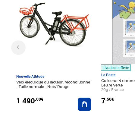
Livraison offerte
La Poste
Nouvelle Attitude
Collector 4 timbres
Vélo électrique du facteur, reconditionné
Lettre Verte
- Taille normale - Noir/ Rouge
20g / France
1 490
7
,00€
,50€
Ajouter au panier