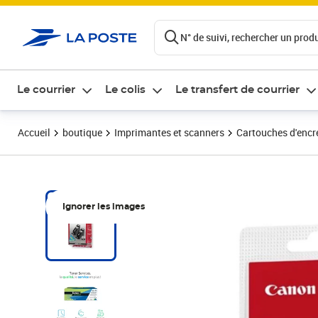
ontenu de la page
N° de suivi, rechercher un produi
Le courrier
Le colis
Le transfert de courrier
Accueil
boutique
Imprimantes et scanners
Cartouches d'encre
Ignorer les images