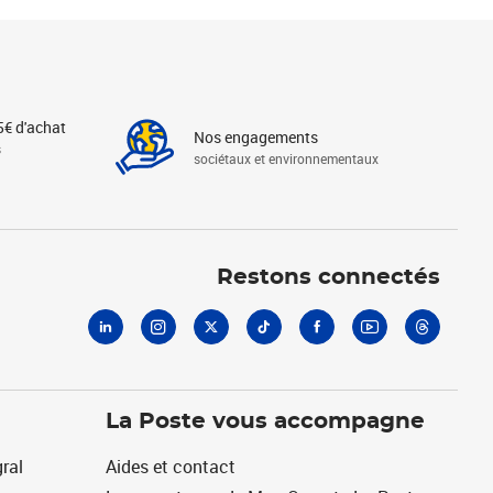
5€ d'achat
Nos engagements
s
sociétaux et environnementaux
Linkedin
Instagram
X
Tiktok
Facebook
Youtube
Threads
Restons connectés
La Poste vous accompagne
ral
Aides et contact