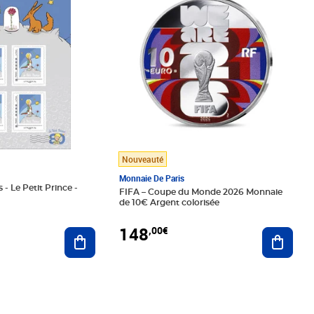
Nouveauté
Monnaie De Paris
 - Le Petit Prince -
FIFA – Coupe du Monde 2026 Monnaie
de 10€ Argent colorisée
148
,00€
Ajouter au panier
Ajoute