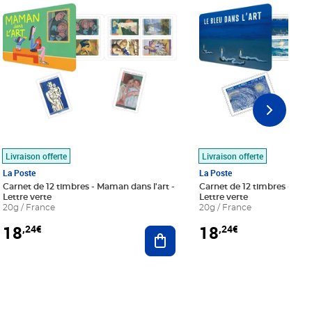
Livraison offerte
Livraison offerte
La Poste
La Poste
Carnet de 12 timbres - Maman dans l'art -
Carnet de 12 timbres - Le bl
Lettre verte
Lettre verte
20g / France
20g / France
18
18
,24€
,24€
r au panier
Ajouter au panier