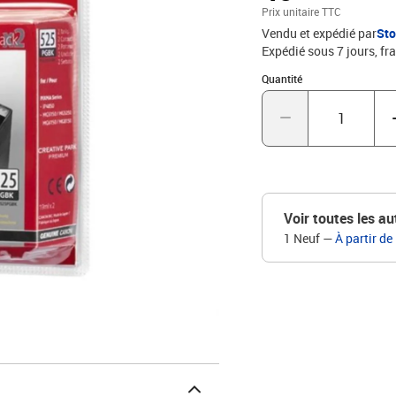
Prix unitaire TTC
Vendu et expédié par
St
Expédié sous 7 jours, fra
Quantité : 1
Quantité
Voir toutes les au
1 Neuf
—
À partir de