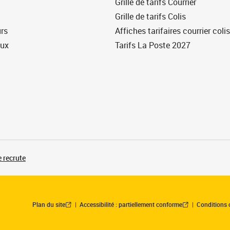
Grille de tarifs Courrier
Grille de tarifs Colis
urs
Affiches tarifaires courrier colis
eux
Tarifs La Poste 2027
 recrute
Plan du site
Accessibilité : partiellement conforme
Conditions 