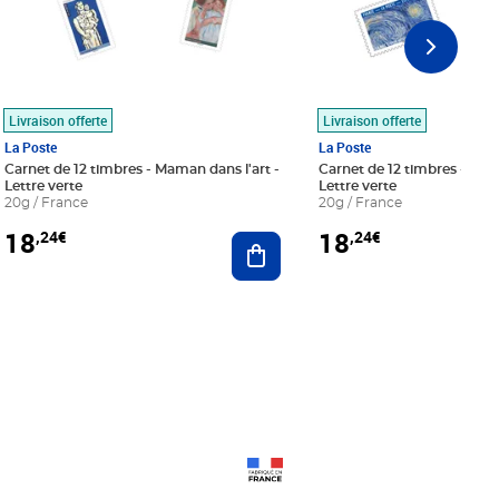
Livraison offerte
Livraison offerte
La Poste
La Poste
Carnet de 12 timbres - Maman dans l'art -
Carnet de 12 timbres - Le bl
Lettre verte
Lettre verte
20g / France
20g / France
18
18
,24€
,24€
r au panier
Ajouter au panier
Prix 18,24€
Prix 18,24€