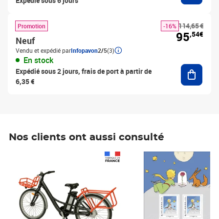
Expédié sous 6 jours
114,65 €
Promotion
-16%
95
,54€
Neuf
Vendu et expédié par
Infopavon
2/5
(3)
En stock
Ajouter
Expédié sous 2 jours, frais de port à partir de
6,35 €
Nos clients ont aussi consulté
Prix 1 490,00€
Prix 7,50€