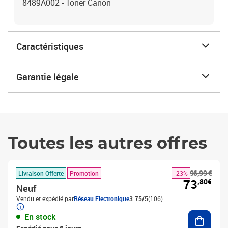
8489A002 - Toner Canon
Caractéristiques
Garantie légale
Toutes les autres offres
96,99 €
Livraison Offerte
Promotion
-23%
73
,80€
Neuf
Vendu et expédié par
Réseau Electronique
3.75/5
(106)
Ajouter
En stock