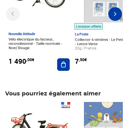
Livraison offerte
Nouvelle Attitude
La Poste
Vélo électrique du facteur,
Collector 4 timbres - Le Petit P
reconditionné - Taille normale -
- Lettre Verte
Noir/ Rouge
20g / France
1 490
7
,00€
,50€
Ajouter au panier
Vous pourriez également aimer
Prix 1 490,00€
Prix 7,50€