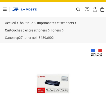
ontenu de la page
Accueil
boutique
Imprimantes et scanners
Cartouches d'encre et toners
Toners
Canon ep27 toner noir 8489a002
Prix 71,80€
Prix b
Prix 7
Prix b
Prix 9