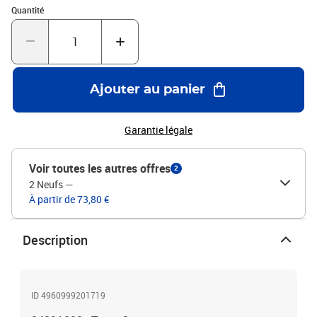
Quantité : 1
Quantité
Ajouter au panier
Garantie légale
Voir toutes les autres offres
2
2 Neufs
—
À partir de 73,80 €
Description
ID 4960999201719