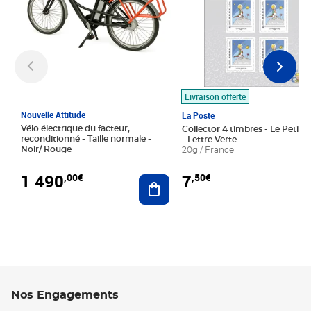
Livraison offerte
Nouvelle Attitude
La Poste
Vélo électrique du facteur,
Collector 4 timbres - Le Petit P
reconditionné - Taille normale -
- Lettre Verte
Noir/ Rouge
20g / France
1 490
7
,00€
,50€
Ajouter au panier
Nos Engagements