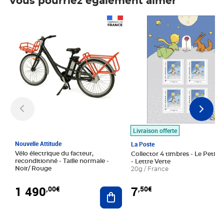
Vous pourriez également aimer
Prix 1 490,00€
Prix 7,50€
Livraison offerte
Nouvelle Attitude
La Poste
Vélo électrique du facteur,
Collector 4 timbres - Le Petit P
reconditionné - Taille normale -
- Lettre Verte
Noir/ Rouge
20g / France
1 490
7
,00€
,50€
Ajouter au panier