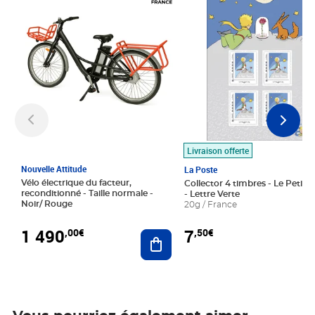
Livraison offerte
Nouvelle Attitude
La Poste
Vélo électrique du facteur,
Collector 4 timbres - Le Petit P
reconditionné - Taille normale -
- Lettre Verte
Noir/ Rouge
20g / France
1 490
7
,00€
,50€
Ajouter au panier