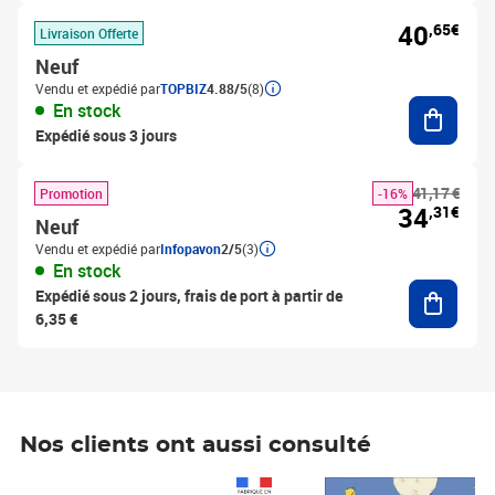
40
,65€
Livraison Offerte
Neuf
Vendu et expédié par
TOPBIZ
4.88/5
(8)
Ajouter
En stock
Expédié sous 3 jours
41,17 €
Promotion
-16%
34
,31€
Neuf
Vendu et expédié par
Infopavon
2/5
(3)
En stock
Ajouter
Expédié sous 2 jours, frais de port à partir de
6,35 €
Nos clients ont aussi consulté
Prix 1 490,00€
Prix 7,50€