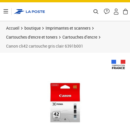
ontenu de la page
Accueil
boutique
Imprimantes et scanners
Cartouches d'encre et toners
Cartouches d’encre
Canon cli42 cartouche gris clair 6391b001
Prix 21,56€
Prix 2
Prix 4
Prix b
Prix 3