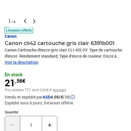
1
/4
Livraison offerte
Canon
Canon cli42 cartouche gris clair 6391b001
Canon Cartouche d'encre gris clair CLI-42LGY. Type de cartouche
d'encre: Rendement standard, Type d’encre de couleur: Encre à
pigments, Quantité: 1 pièce(s)
Voir la description
En stock
21
,56€
Prix unitaire TTC
dont 0,02€ d'
éco-part
Vendu et expédié par
ASD
4.05/5
(38)
Expédié sous 6 jours
livraison offerte
Quantité : 1
Quantité