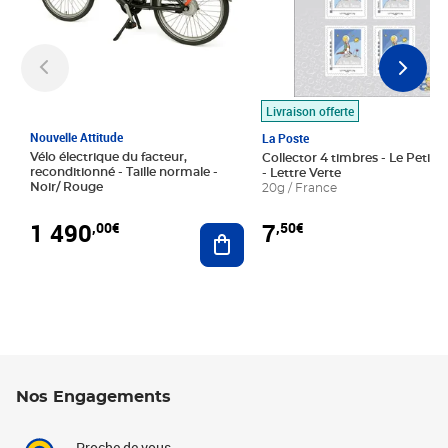
Livraison offerte
Nouvelle Attitude
La Poste
Vélo électrique du facteur,
Collector 4 timbres - Le Petit P
reconditionné - Taille normale -
- Lettre Verte
Noir/ Rouge
20g / France
1 490
7
,00€
,50€
Ajouter au panier
Nos Engagements
Proche de vous