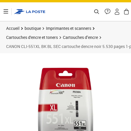
ontenu de la page
Accueil
boutique
Imprimantes et scanners
Cartouches d'encre et toners
Cartouches d’encre
CANON CLI-551XL BK BL SEC cartouche dencre noir 5.530 pages 1-pa
Prix 27,14€
Prix 2
Prix 2