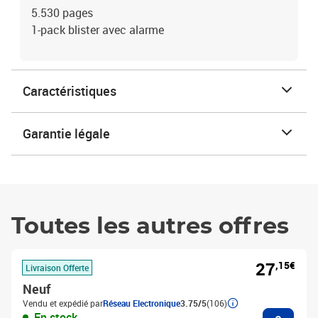
5.530 pages
1-pack blister avec alarme
Caractéristiques
Garantie légale
Toutes les autres offres
27
,15€
Livraison Offerte
Neuf
Vendu et expédié par
Réseau Electronique
3.75/5
(106)
Ajouter
En stock