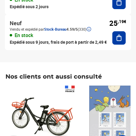
Expédié sous 2 jours
25
,19€
Neuf
Vendu et expédié par
Stock-Bureau
4.59/5
(330)
Ajouter
En stock
Expédié sous 9 jours, frais de port à partir de 2,49 €
Nos clients ont aussi consulté
Prix 1 490,00€
Prix 7,50€