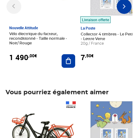
Livraison offerte
Nouvelle Attitude
La Poste
Vélo électrique du facteur,
Collector 4 timbres - Le Petit P
reconditionné - Taille normale -
- Lettre Verte
Noir/ Rouge
20g / France
1 490
7
,00€
,50€
Ajouter au panier
Vous pourriez également aimer
Prix 1 490,00€
Prix 7,50€