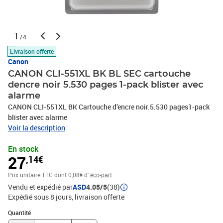
1
/4
Livraison offerte
Canon
CANON CLI-551XL BK BL SEC cartouche
dencre noir 5.530 pages 1-pack blister avec
alarme
CANON CLI-551XL BK Cartouche d’encre noir.5.530 pages1-pack
blister avec alarme
Voir la description
En stock
27
,14€
Prix unitaire TTC
dont 0,08€ d'
éco-part
Vendu et expédié par
ASD
4.05/5
(38)
Expédié sous 8 jours
livraison offerte
Quantité : 1
Quantité