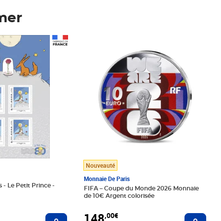
mer
Prix 148,00€
Nouveauté
Monnaie De Paris
 - Le Petit Prince -
FIFA – Coupe du Monde 2026 Monnaie
de 10€ Argent colorisée
148
,00€
Ajouter au panier
Ajoute