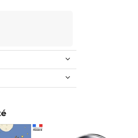
té
Prix 148,00€