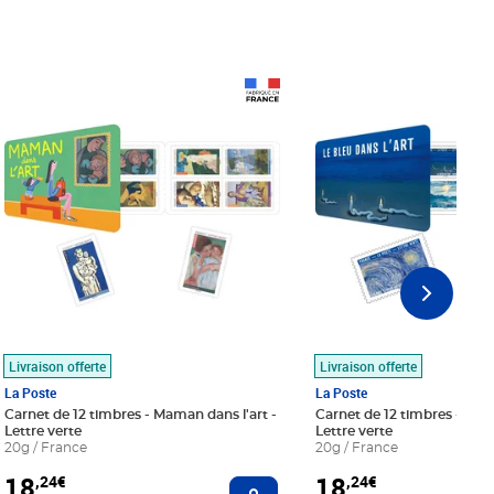
Prix 18,24€
Prix 18,24€
Livraison offerte
Livraison offerte
La Poste
La Poste
Carnet de 12 timbres - Maman dans l'art -
Carnet de 12 timbres - Le bl
Lettre verte
Lettre verte
20g / France
20g / France
18
18
,24€
,24€
r au panier
Ajouter au panier