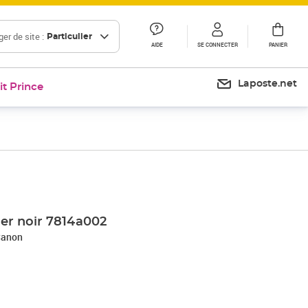
er de site :
Particulier
AIDE
SE CONNECTER
PANIER
Laposte.net
it Prince
er noir 7814a002
Canon