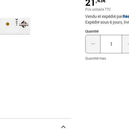
21
,43€
Prix unitaire TTC
Vendu et expédié par
Rés
Expédié sous 6 jours
liv
Quantité : 1
Quantité
Quantité max.