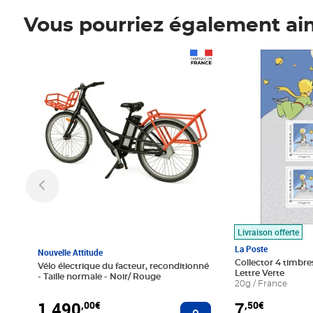
Vous pourriez également ai
Prix 1 490,00€
Prix 7,50€
Livraison offerte
La Poste
Nouvelle Attitude
Collector 4 timbres
Vélo électrique du facteur, reconditionné
Lettre Verte
- Taille normale - Noir/ Rouge
20g / France
1 490
7
,00€
,50€
Ajouter au panier