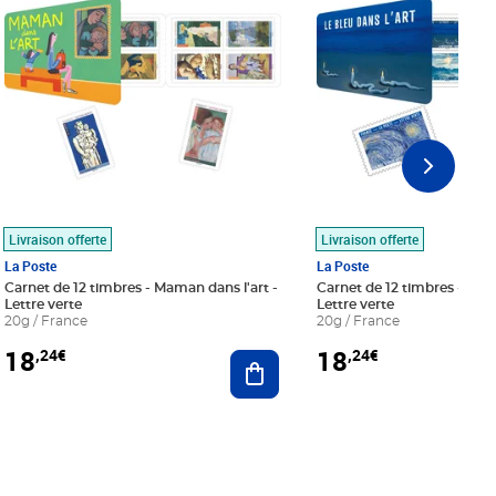
Livraison offerte
Livraison offerte
La Poste
La Poste
Carnet de 12 timbres - Maman dans l'art -
Carnet de 12 timbres - Le bl
Lettre verte
Lettre verte
20g / France
20g / France
18
18
,24€
,24€
r au panier
Ajouter au panier