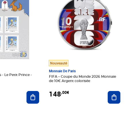
Nouveauté
Monnaie De Paris
 - Le Petit Prince -
FIFA – Coupe du Monde 2026 Monnaie
de 10€ Argent colorisée
148
,00€
Ajouter au panier
Ajoute