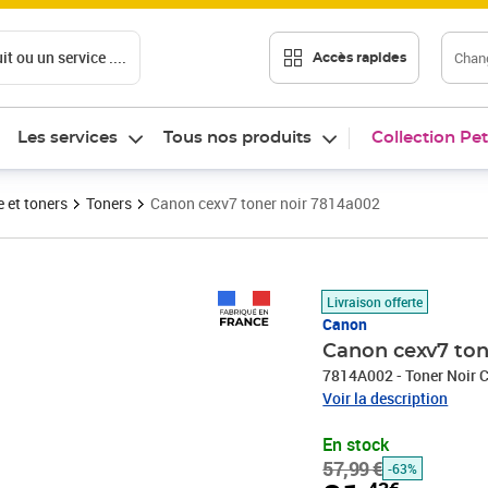
t ou un service ....
Chang
Accès rapides
Les services
Tous nos produits
Collection Pet
 et toners
Toners
Canon cexv7 toner noir 7814a002
Prix barré 57,99 €
Prix 21,43€
Livraison offerte
Canon
Canon cexv7 ton
7814A002 - Toner Noir 
Voir la description
En stock
57,99 €
-63%