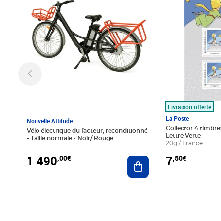
Livraison offerte
La Poste
Nouvelle Attitude
Collector 4 timbres
Vélo électrique du facteur, reconditionné
Lettre Verte
- Taille normale - Noir/ Rouge
20g / France
1 490
7
,00€
,50€
Ajouter au panier