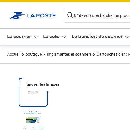
ontenu de la page
N° de suivi, rechercher un produi
Le courrier
Le colis
Le transfert de courrier
Accueil
boutique
Imprimantes et scanners
Cartouches d'encre
Ignorer les images