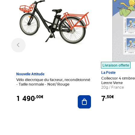
Livraison offerte
La Poste
Nouvelle Attitude
Collector 4 timbres
Vélo électrique du facteur, reconditionné
Lettre Verte
- Taille normale - Noir/ Rouge
20g / France
1 490
7
,00€
,50€
Ajouter au panier