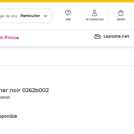
er de site :
Particulier
AIDE
SE CONNECTER
PANIER
Laposte.net
it Prince
ner noir 0262b002
Canon
sponible