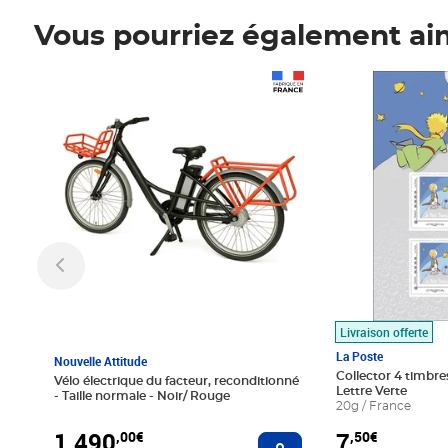
Vous pourriez également ai
Prix 1 490,00€
Prix 7,50€
Livraison offerte
La Poste
Nouvelle Attitude
Collector 4 timbres
Vélo électrique du facteur, reconditionné
Lettre Verte
- Taille normale - Noir/ Rouge
20g / France
1 490
7
,00€
,50€
Ajouter au panier