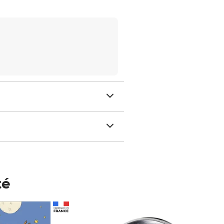
té
Prix 148,00€