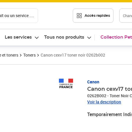
t ou un service ....
Chang
Accès rapides
Les services
Tous nos produits
Collection Pet
 et toners
Toners
Canon cexv17 toner noir 0262b002
Canon
Canon cexv17 to
0262B002 - Toner Noir 
Voir la description
Temporairement Indi