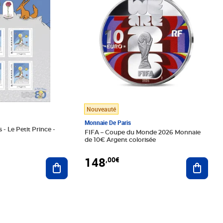
Nouveauté
Monnaie De Paris
 - Le Petit Prince -
FIFA – Coupe du Monde 2026 Monnaie
de 10€ Argent colorisée
148
,00€
Ajouter au panier
Ajoute