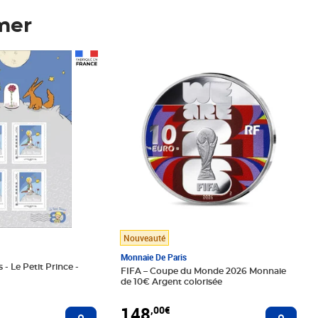
mer
Prix 148,00€
Nouveauté
Monnaie De Paris
 - Le Petit Prince -
FIFA – Coupe du Monde 2026 Monnaie
de 10€ Argent colorisée
148
,00€
Ajouter au panier
Ajoute