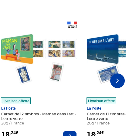
Prix 18,24€
Prix 18,24€
Livraison offerte
Livraison offerte
La Poste
La Poste
Carnet de 12 timbres - Maman dans l'art -
Carnet de 12 timbres - Le bl
Lettre verte
Lettre verte
20g / France
20g / France
18
18
,24€
,24€
r au panier
Ajouter au panier