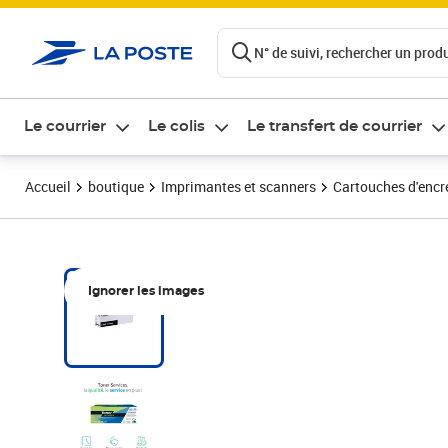
ontenu de la page
N° de suivi, rechercher un produi
Le courrier
Le colis
Le transfert de courrier
Accueil
boutique
Imprimantes et scanners
Cartouches d'encre
Ignorer les images