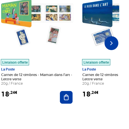
Livraison offerte
Livraison offerte
La Poste
La Poste
Carnet de 12 timbres - Maman dans l'art -
Carnet de 12 timbres - Le bl
Lettre verte
Lettre verte
20g / France
20g / France
18
18
,24€
,24€
r au panier
Ajouter au panier