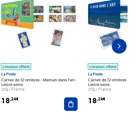
Livraison offerte
Livraison offerte
La Poste
La Poste
Carnet de 12 timbres - Maman dans l'art -
Carnet de 12 timbres - Le bl
Lettre verte
Lettre verte
20g / France
20g / France
18
18
,24€
,24€
r au panier
Ajouter au panier