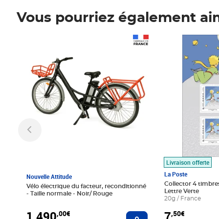
Vous pourriez également ai
Prix 1 490,00€
Prix 7,50€
Livraison offerte
La Poste
Nouvelle Attitude
Collector 4 timbres
Vélo électrique du facteur, reconditionné
Lettre Verte
- Taille normale - Noir/ Rouge
20g / France
1 490
7
,00€
,50€
Ajouter au panier