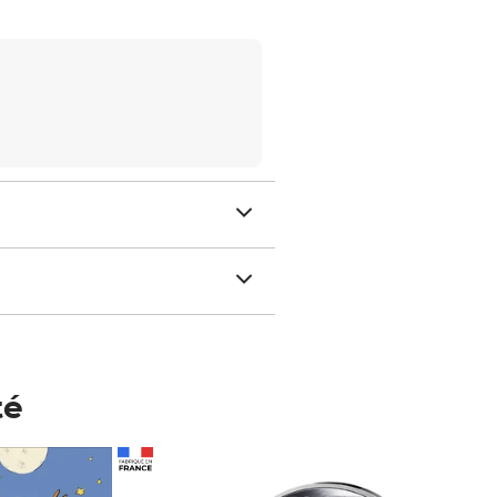
té
Prix 148,00€