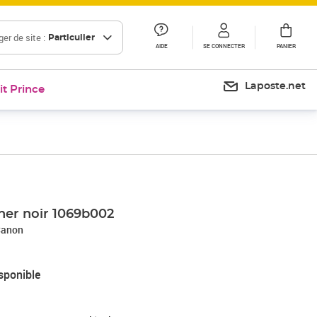
er de site :
Particulier
AIDE
SE CONNECTER
PANIER
Laposte.net
it Prince
ner noir 1069b002
Canon
sponible