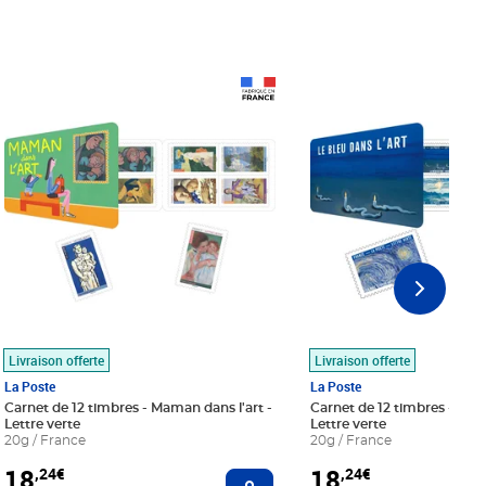
Prix 18,24€
Prix 18,24€
Livraison offerte
Livraison offerte
La Poste
La Poste
Carnet de 12 timbres - Maman dans l'art -
Carnet de 12 timbres - Le bl
Lettre verte
Lettre verte
20g / France
20g / France
18
18
,24€
,24€
r au panier
Ajouter au panier