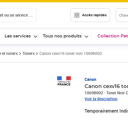
t ou un service ....
Chang
Accès rapides
Les services
Tous nos produits
Collection Pet
 et toners
Toners
Canon cexv16 toner noir 1069b002
Canon
Canon cexv16 to
1069B002 - Toner Noir 
Voir la description
Temporairement Indi