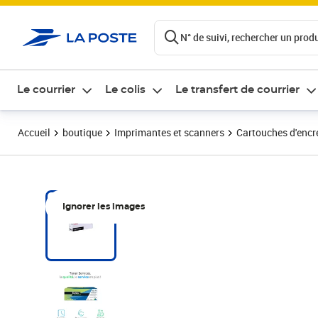
ontenu de la page
N° de suivi, rechercher un produi
Le courrier
Le colis
Le transfert de courrier
Accueil
boutique
Imprimantes et scanners
Cartouches d'encre
Ignorer les images