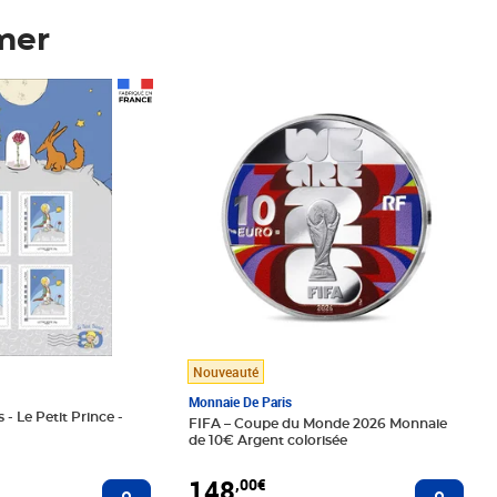
mer
Prix 148,00€
Nouveauté
Monnaie De Paris
 - Le Petit Prince -
FIFA – Coupe du Monde 2026 Monnaie
de 10€ Argent colorisée
148
,00€
Ajouter au panier
Ajoute