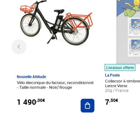
Livraison offerte
La Poste
Nouvelle Attitude
Collector 4 timbres
Vélo électrique du facteur, reconditionné
Lettre Verte
- Taille normale - Noir/ Rouge
20g / France
1 490
7
,00€
,50€
Ajouter au panier