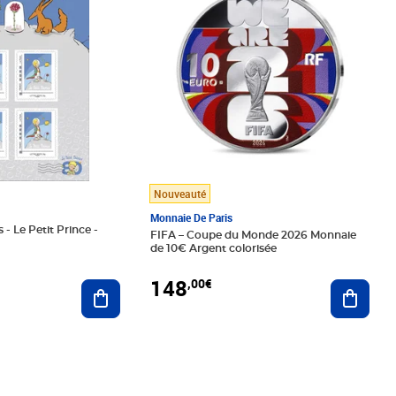
Nouveauté
Monnaie De Paris
 - Le Petit Prince -
FIFA – Coupe du Monde 2026 Monnaie
de 10€ Argent colorisée
148
,00€
Ajouter au panier
Ajoute