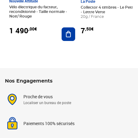
Nouvelle Attitude
La Poste
Vélo électrique du facteur,
Collector 4 timbres - Le Petit P
reconditionné - Taille normale -
- Lettre Verte
Noir/ Rouge
20g / France
1 490
7
,00€
,50€
Ajouter au panier
Nos Engagements
Proche de vous
Localiser un bureau de poste
Paiements 100% sécurisés