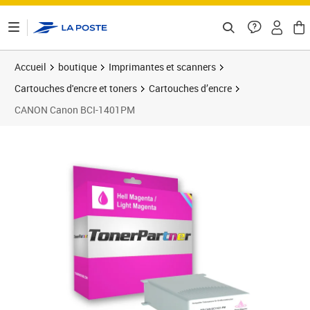
ontenu de la page
Accueil
boutique
Imprimantes et scanners
Cartouches d'encre et toners
Cartouches d’encre
CANON Canon BCI-1401PM
Prix barré 63,99 €
Prix 55,84€