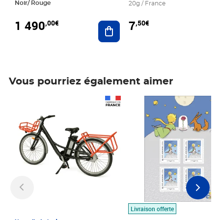
Noir/ Rouge
20g / France
1 490
7
,00€
,50€
Ajouter au panier
Vous pourriez également aimer
Prix 1 490,00€
Prix 7,50€
Livraison offerte