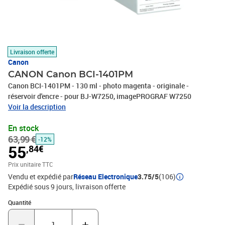
Livraison offerte
Canon
CANON Canon BCI-1401PM
Canon BCI-1401PM - 130 ml - photo magenta - originale -
réservoir d'encre - pour BJ-W7250, imagePROGRAF W7250
Voir la description
En stock
63,99 €
-12%
55
,84€
Prix unitaire TTC
Vendu et expédié par
Réseau Electronique
3.75/5
(106)
Expédié sous 9 jours
livraison offerte
Quantité : 1
Quantité