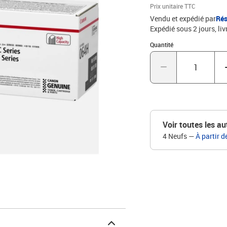
Prix unitaire TTC
Vendu et expédié par
Rés
Expédié sous 2 jours
liv
Quantité : 1
Quantité
Voir toutes les au
4 Neufs
—
À partir d