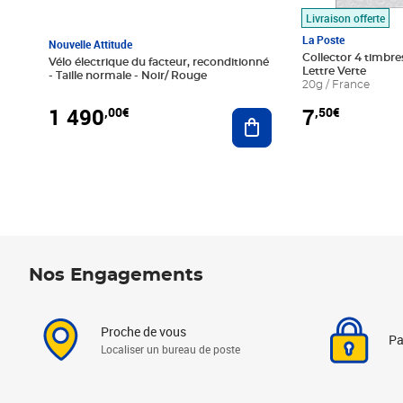
Livraison offerte
La Poste
Nouvelle Attitude
Collector 4 timbres
Vélo électrique du facteur, reconditionné
Lettre Verte
- Taille normale - Noir/ Rouge
20g / France
1 490
7
,00€
,50€
Ajouter au panier
Nos Engagements
Proche de vous
Pa
Localiser un bureau de poste