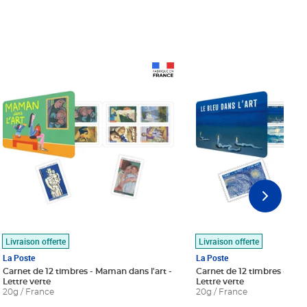
Prix 18,24€
Prix 18,24€
Livraison offerte
Livraison offerte
La Poste
La Poste
Carnet de 12 timbres - Maman dans l'art -
Carnet de 12 timbres - Le bl
Lettre verte
Lettre verte
20g / France
20g / France