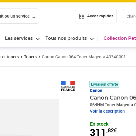
t ou un service ....
Chang
Accès rapides
Les services
Tous nos produits
Collection Pet
 et toners
Toners
Canon Canon 064 Toner Magenta 4934C001
Prix 311,82€
Livraison offerte
Canon
Canon Canon 06
064HM Toner Magenta 
Voir la description
En stock
311
,82€