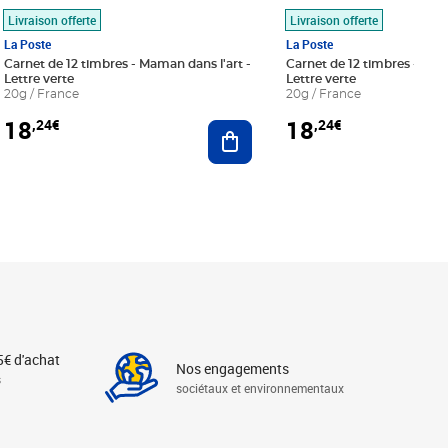
Livraison offerte
Livraison offerte
La Poste
La Poste
Carnet de 12 timbres - Maman dans l'art -
Carnet de 12 timbres - Le bl
Lettre verte
Lettre verte
20g / France
20g / France
18
18
,24€
,24€
r au panier
Ajouter au panier
5€ d'achat
Nos engagements
s
sociétaux et environnementaux