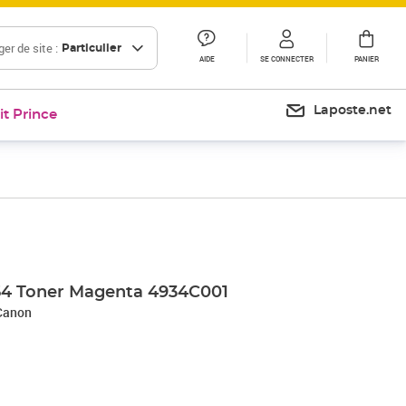
er de site :
Particulier
AIDE
SE CONNECTER
PANIER
Laposte.net
it Prince
Prix 311,92€
Prix 321,58€
Prix 327,70€
4 Toner Magenta 4934C001
Canon