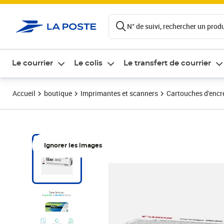
ontenu de la page
N° de suivi, rechercher un produi
Le courrier
Le colis
Le transfert de courrier
Accueil
boutique
Imprimantes et scanners
Cartouches d'encre
Ignorer les images