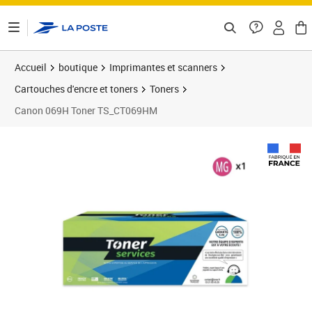
ontenu de la page
Accueil
boutique
Imprimantes et scanners
Cartouches d'encre et toners
Toners
Canon 069H Toner TS_CT069HM