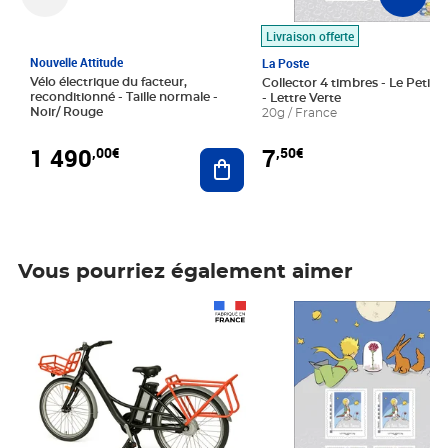
Livraison offerte
Nouvelle Attitude
La Poste
Vélo électrique du facteur,
Collector 4 timbres - Le Petit P
reconditionné - Taille normale -
- Lettre Verte
Noir/ Rouge
20g / France
1 490
7
,00€
,50€
Ajouter au panier
Vous pourriez également aimer
Prix 1 490,00€
Prix 7,50€