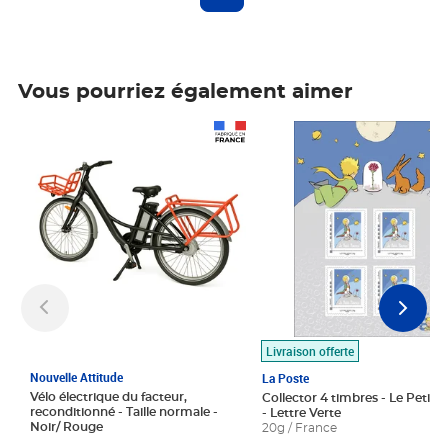
Vous pourriez également aimer
Prix 1 490,00€
Prix 7,50€
Livraison offerte
Nouvelle Attitude
La Poste
Vélo électrique du facteur,
Collector 4 timbres - Le Petit P
reconditionné - Taille normale -
- Lettre Verte
Noir/ Rouge
20g / France