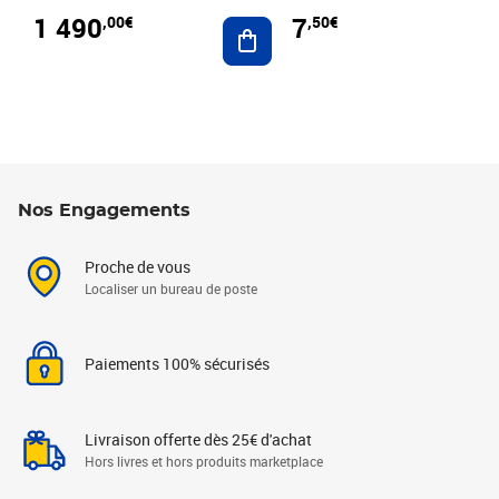
1 490
7
,00€
,50€
Ajouter au panier
Nos Engagements
Proche de vous
Localiser un bureau de poste
Paiements 100% sécurisés
Livraison offerte dès 25€ d'achat
Hors livres et hors produits marketplace