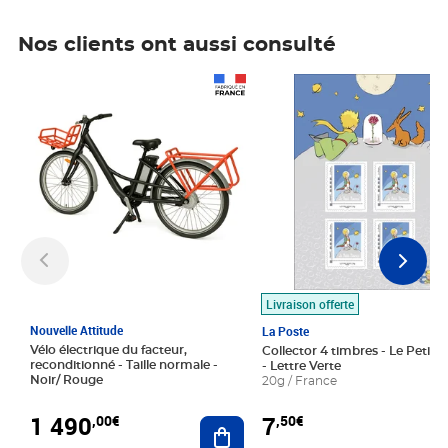
Nos clients ont aussi consulté
Prix 1 490,00€
Prix 7,50€
Livraison offerte
Nouvelle Attitude
La Poste
Vélo électrique du facteur,
Collector 4 timbres - Le Petit P
reconditionné - Taille normale -
- Lettre Verte
Noir/ Rouge
20g / France
1 490
7
,00€
,50€
Ajouter au panier