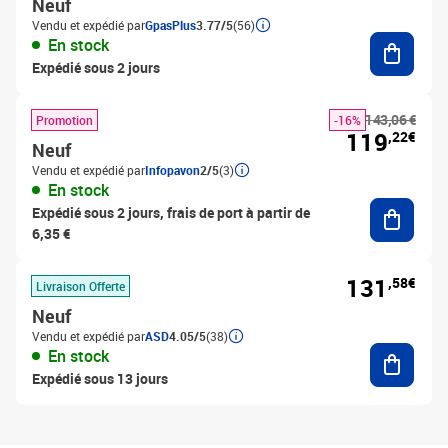
Neuf
Vendu et expédié par
GpasPlus
3.77/5
(56)
Ajouter
En stock
Expédié sous 2 jours
143,06 €
Promotion
-16%
119
,22€
Neuf
Vendu et expédié par
Infopavon
2/5
(3)
En stock
Ajouter
Expédié sous 2 jours, frais de port à partir de
6,35 €
131
,58€
Livraison Offerte
Neuf
Vendu et expédié par
ASD
4.05/5
(38)
Ajouter
En stock
Expédié sous 13 jours