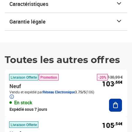
Caractéristiques
Garantie légale
Toutes les autres offres
130,99 €
Livraison Offerte
Promotion
-20%
103
,66€
Neuf
Vendu et expédié par
Réseau Electronique
3.75/5
(106)
Ajouter
En stock
Expédié sous 7 jours
105
,54€
Livraison Offerte