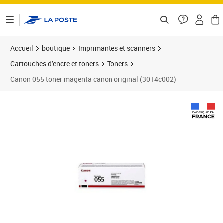
ontenu de la page
Accueil
boutique
Imprimantes et scanners
Cartouches d'encre et toners
Toners
Canon 055 toner magenta canon original (3014c002)
Prix 103,65€
Prix b
Prix 1
Prix 1
Prix b
Prix 1
Prix 1