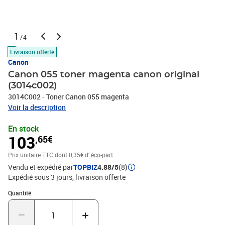
1
/4
Livraison offerte
Canon
Canon 055 toner magenta canon original
(3014c002)
3014C002 - Toner Canon 055 magenta
Voir la description
En stock
103
,65€
Prix unitaire TTC
dont 0,35€ d'
éco-part
Vendu et expédié par
TOPBIZ
4.88/5
(8)
Expédié sous 3 jours
livraison offerte
Quantité : 1
Quantité