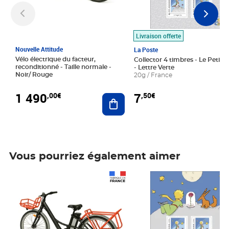
Livraison offerte
Nouvelle Attitude
La Poste
Vélo électrique du facteur,
Collector 4 timbres - Le Petit P
reconditionné - Taille normale -
- Lettre Verte
Noir/ Rouge
20g / France
1 490
7
,00€
,50€
Ajouter au panier
Vous pourriez également aimer
Prix 1 490,00€
Prix 7,50€