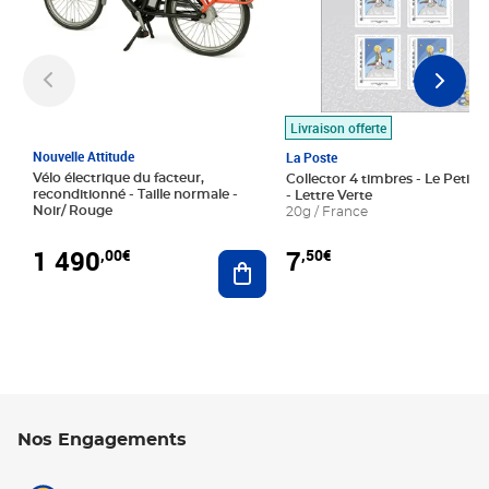
Livraison offerte
Nouvelle Attitude
La Poste
Vélo électrique du facteur,
Collector 4 timbres - Le Petit P
reconditionné - Taille normale -
- Lettre Verte
Noir/ Rouge
20g / France
1 490
7
,00€
,50€
Ajouter au panier
Nos Engagements