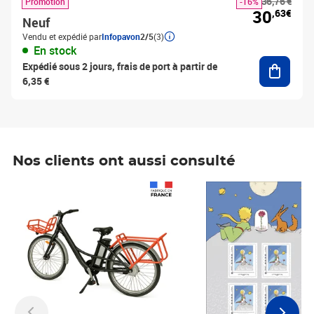
36,76 €
Promotion
-16%
30
,63€
Neuf
Vendu et expédié par
Infopavon
2/5
(3)
En stock
Ajouter
Expédié sous 2 jours, frais de port à partir de
6,35 €
Nos clients ont aussi consulté
Prix 1 490,00€
Prix 7,50€