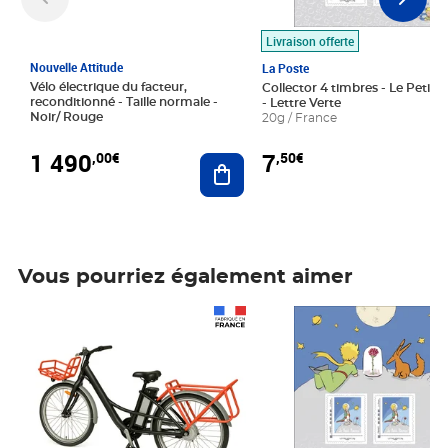
Livraison offerte
Nouvelle Attitude
La Poste
Vélo électrique du facteur,
Collector 4 timbres - Le Petit P
reconditionné - Taille normale -
- Lettre Verte
Noir/ Rouge
20g / France
1 490
7
,00€
,50€
Ajouter au panier
Vous pourriez également aimer
Prix 1 490,00€
Prix 7,50€