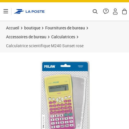
ontenu de la page
Accueil
boutique
Fournitures de bureau
Accessoires de bureau
Calculatrices
Calculatrice scientifique M240 Sunset rose
Prix 20,92€
Prix 2
Prix b
Prix 3