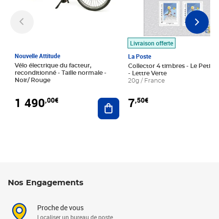
Livraison offerte
Nouvelle Attitude
La Poste
Vélo électrique du facteur,
Collector 4 timbres - Le Petit P
reconditionné - Taille normale -
- Lettre Verte
Noir/ Rouge
20g / France
1 490
7
,00€
,50€
Ajouter au panier
Nos Engagements
Proche de vous
Localiser un bureau de poste