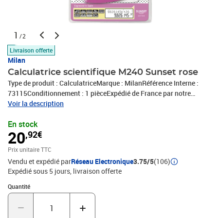
1
/2
Livraison offerte
Milan
Calculatrice scientifique M240 Sunset rose
Type de produit : CalculatriceMarque : MilanRéférence Interne :
73115Conditionnement : 1 pièceExpédié de France par notre
entrepot Lyonnais
Voir la description
En stock
20
,92€
Prix unitaire TTC
Vendu et expédié par
Réseau Electronique
3.75/5
(106)
Expédié sous 5 jours
livraison offerte
Quantité : 1
Quantité