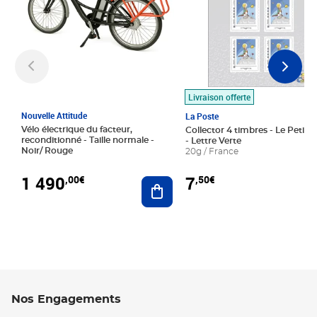
Livraison offerte
Nouvelle Attitude
La Poste
Vélo électrique du facteur,
Collector 4 timbres - Le Petit P
reconditionné - Taille normale -
- Lettre Verte
Noir/ Rouge
20g / France
1 490
7
,00€
,50€
Ajouter au panier
Nos Engagements