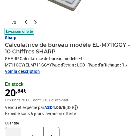
1
/3
Livraison offerte
Sharp
Calculatrice de bureau modèle EL-M711GGY -
10 Chiffres SHARP
SHARP Calculatrice de bureau modèle EL-
M711GGY(ELM711GGY)Type d'écran : LCD · Type d'affichage : 1 x
10 chiffres · Mémoire : 1 mémoire (3 touches) · Avec système de
Voir la description
TVA automatique · Dimensions : 100 x 33 x 151,5 mm (L x H x P) ·
En stock
Type d'énergie auxiliaire : énergie solaire, pile
20
,84€
Prix unitaire TTC
dont 0,10€ d'
éco-part
Vendu et expédié par
ASD
4.05/5
(38)
Expédié sous 5 jours
livraison offerte
Quantité : 1
Quantité