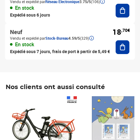
Vendu et expédié par
Réseau Electronique
3.75/5
(106)
Ajouter
En stock
Expédié sous 6 jours
18
,70€
Neuf
Vendu et expédié par
Stock-Bureau
4.59/5
(329)
Ajouter
En stock
Expédié sous 7 jours, frais de port à partir de 5,49 €
Nos clients ont aussi consulté
Prix 1 490,00€
Prix 7,50€