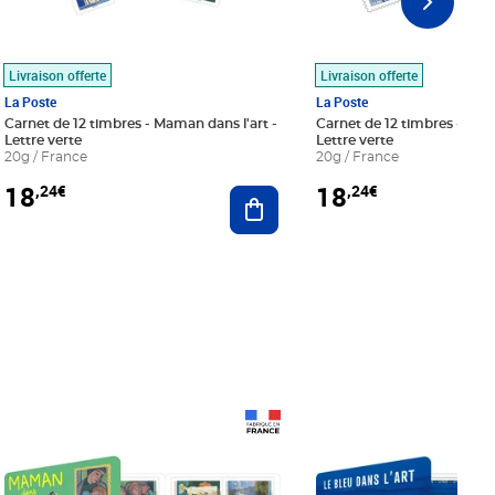
Livraison offerte
Livraison offerte
La Poste
La Poste
Carnet de 12 timbres - Maman dans l'art -
Carnet de 12 timbres - Le bl
Lettre verte
Lettre verte
20g / France
20g / France
18
18
,24€
,24€
r au panier
Ajouter au panier
Prix 18,24€
Prix 18,24€