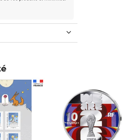
té
Prix 148,00€