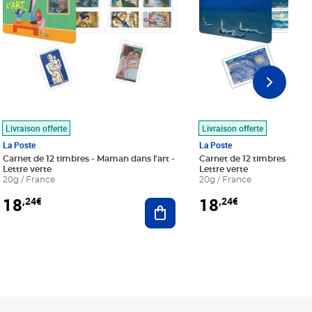
Livraison offerte
Livraison offerte
La Poste
La Poste
Carnet de 12 timbres - Maman dans l'art -
Carnet de 12 timbres - Le bl
Lettre verte
Lettre verte
20g / France
20g / France
18
18
,24€
,24€
r au panier
Ajouter au panier