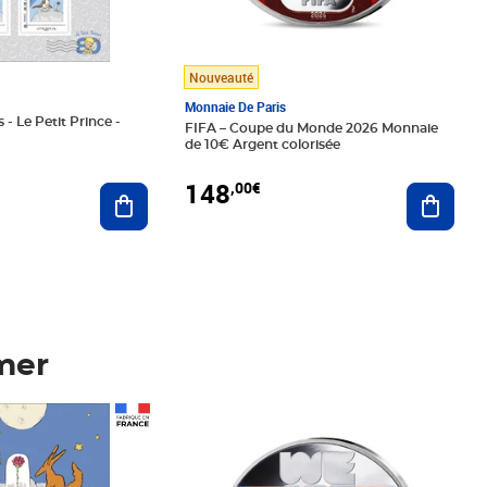
Nouveauté
Monnaie De Paris
 - Le Petit Prince -
FIFA – Coupe du Monde 2026 Monnaie
de 10€ Argent colorisée
148
,00€
Ajouter au panier
Ajoute
mer
Prix 148,00€