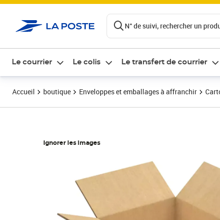
ontenu de la page
N° de suivi, rechercher un produi
Le courrier
Le colis
Le transfert de courrier
Accueil
boutique
Enveloppes et emballages à affranchir
Cart
Ignorer les images