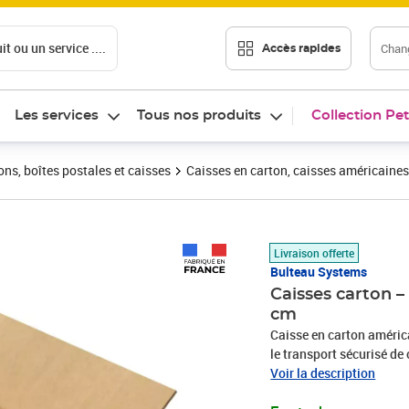
t ou un service ....
Chang
Accès rapides
Les services
Tous nos produits
Collection Pet
ons, boîtes postales et caisses
Caisses en carton, caisses américaines
Prix 630,85€
Livraison offerte
Bulteau Systems
Caisses carton –
cm
Caisse en carton américa
le transport sécurisé de
longue durée et à l'expo
Voir la description
mesurant 50 x 40 x 40 cm