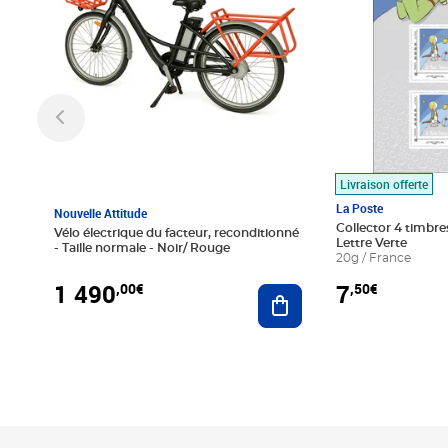
Livraison offerte
La Poste
Nouvelle Attitude
Collector 4 timbres
Vélo électrique du facteur, reconditionné
Lettre Verte
- Taille normale - Noir/ Rouge
20g / France
1 490
7
,00€
,50€
Ajouter au panier