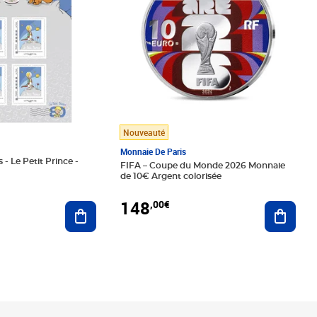
Nouveauté
Monnaie De Paris
 - Le Petit Prince -
FIFA – Coupe du Monde 2026 Monnaie
de 10€ Argent colorisée
148
,00€
Ajouter au panier
Ajoute