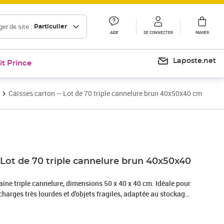
er de site :
Particulier
AIDE
SE CONNECTER
PANIER
Laposte.net
it Prince
Caisses carton – Lot de 70 triple cannelure brun 40x50x40 cm
 Lot de 70 triple cannelure brun 40x50x40
ine triple cannelure, dimensions 50 x 40 x 40 cm. Idéale pour
 charges très lourdes et d'objets fragiles, adaptée au stockage
rtation.Cette caisse en carton américaine à triple cannelure,
, est spécialement conçue pour offrir une protection