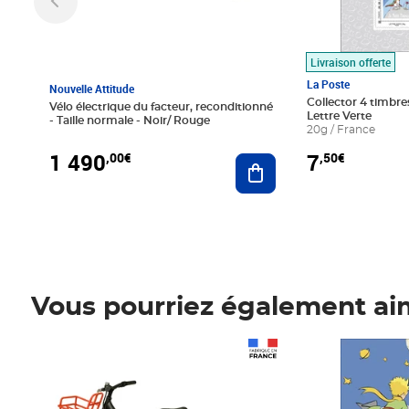
Livraison offerte
La Poste
Nouvelle Attitude
Collector 4 timbres
Vélo électrique du facteur, reconditionné
Lettre Verte
- Taille normale - Noir/ Rouge
20g / France
1 490
7
,00€
,50€
Ajouter au panier
Vous pourriez également ai
Prix 1 490,00€
Prix 7,50€