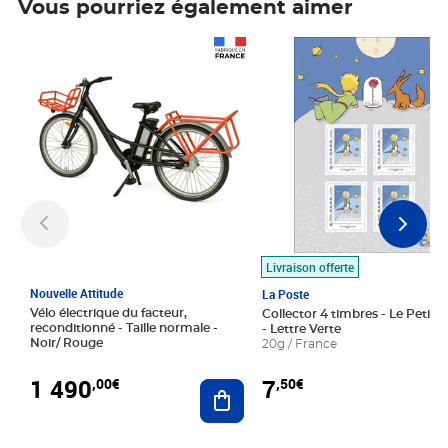
Vous pourriez également aimer
Prix 1 490,00€
Prix 7,50€
Livraison offerte
Nouvelle Attitude
La Poste
Vélo électrique du facteur,
Collector 4 timbres - Le Petit P
reconditionné - Taille normale -
- Lettre Verte
Noir/ Rouge
20g / France
1 490
7
,00€
,50€
Ajouter au panier