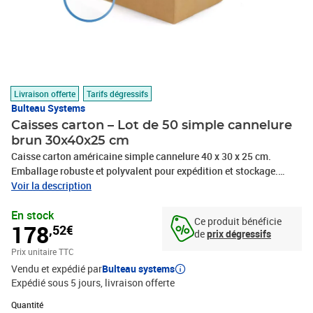
Livraison offerte
Tarifs dégressifs
Bulteau Systems
Caisses carton – Lot de 50 simple cannelure
brun 30x40x25 cm
Caisse carton américaine simple cannelure 40 x 30 x 25 cm.
Emballage robuste et polyvalent pour expédition et stockage.
Idéale pour produits légers à moyens. Montage rapide, livrée à
Voir la description
plat. Recyclable et fabriquée en France.Perfectionnez vos
En stock
solutions logistiques avec notre caisse carton américaine simple
Ce produit bénéficie
178
,52€
cannelure aux dimensions spacieuses de 40 x 30 x 25 cm. Ce
de
prix dégressifs
modèle standard offre une solution d'emballage économique et
Prix unitaire TTC
efficace pour vos produits légers à moyennement
Vendu et expédié par
Bulteau systems
lourds.Fabriquée en carton ondulé simple cannelure, cette caisse
Expédié sous 5 jours
livraison offerte
allie légèreté et résistance, assurant une protection fiable durant
le transport et le stockage. Sa conception américaine classique,
Quantité : 1
Quantité