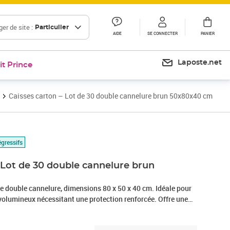
er de site :
Particulier
AIDE
SE CONNECTER
PANIER
Laposte.net
it Prince
Caisses carton – Lot de 30 double cannelure brun 50x80x40 cm
égressifs
 Lot de 30 double cannelure brun
e double cannelure, dimensions 80 x 50 x 40 cm. Idéale pour
 volumineux nécessitant une protection renforcée. Offre une
ux chocs et aux compressions. Montage rapide et fermeture
sation efficace et fiable.Cette caisse carton américaine à