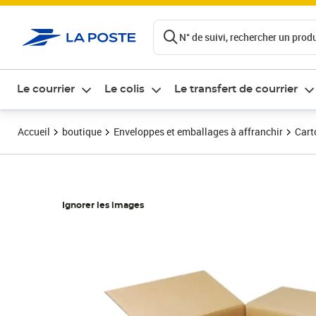
ontenu de la page
N° de suivi, rechercher un produi
Le courrier
Le colis
Le transfert de courrier
Accueil
boutique
Enveloppes et emballages à affranchir
Cart
Ignorer les images