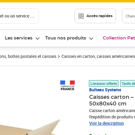
t ou un service ....
Chang
Accès rapides
Les services
Tous nos produits
Collection Pet
ons, boîtes postales et caisses
Caisses en carton, caisses américaines
Prix 384,45€
Livraison offerte
Tarifs d
Bulteau Systems
Caisses carton –
50x80x40 cm
Caisse carton américain
l'expédition de produits
résistance supérieure a
Voir la description
sécurisée pour une utili