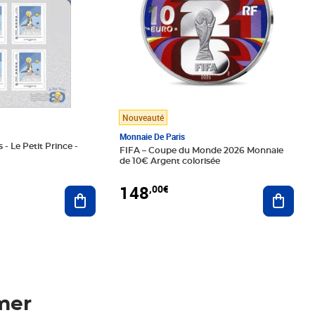
Nouveauté
Monnaie De Paris
 - Le Petit Prince -
FIFA – Coupe du Monde 2026 Monnaie
de 10€ Argent colorisée
148
,00€
Ajouter au panier
Ajoute
mer