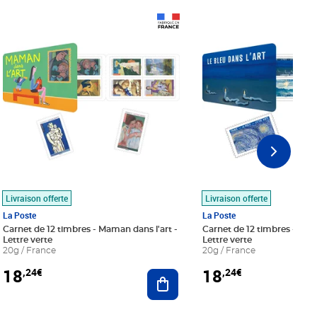
Prix 18,24€
Prix 18,24€
Livraison offerte
Livraison offerte
La Poste
La Poste
Carnet de 12 timbres - Maman dans l'art -
Carnet de 12 timbres - Le bl
Lettre verte
Lettre verte
20g / France
20g / France
18
18
,24€
,24€
r au panier
Ajouter au panier