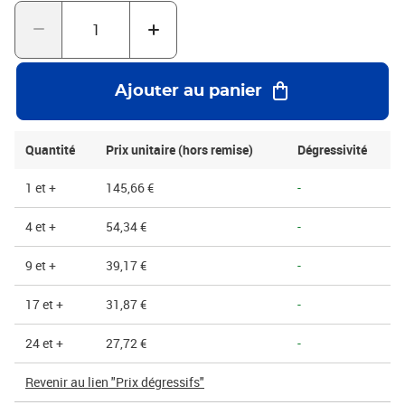
un montage instantané et une fermeture sécurisée.Livrée à plat
pour un gain d'espace maximal, cette caisse se déploie en un clin
d'œil, rationalisant ainsi votre processus d'emballage. Ses
dimensions la rendent particulièrement adaptée aux objets de
taille moyenne à grande, aux articles e-commerce, ou pour
Ajouter au panier
l'organisation efficace en entrepôt.
Quantité
Prix unitaire (hors remise)
Dégressivité
1 et +
145,66 €
-
4 et +
54,34 €
-
9 et +
39,17 €
-
17 et +
31,87 €
-
24 et +
27,72 €
-
Revenir au lien "Prix dégressifs"