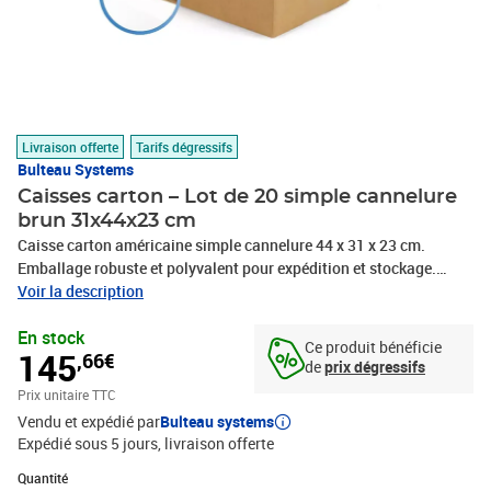
Livraison offerte
Tarifs dégressifs
Bulteau Systems
Caisses carton – Lot de 20 simple cannelure
brun 31x44x23 cm
Caisse carton américaine simple cannelure 44 x 31 x 23 cm.
Emballage robuste et polyvalent pour expédition et stockage.
Idéale pour produits légers à moyens. Montage rapide, livrée à
Voir la description
plat. Recyclable et fabriquée en France.Améliorez vos solutions
En stock
d'emballage avec notre caisse carton américaine simple cannelure
Ce produit bénéficie
145
,66€
aux dimensions pratiques de 44 x 31 x 23 cm. Ce modèle standard
de
prix dégressifs
offre une solution économique et efficace pour vos produits légers
Prix unitaire TTC
à moyennement lourds.Fabriquée en carton ondulé simple
Vendu et expédié par
Bulteau systems
cannelure, cette caisse allie légèreté et résistance, assurant une
Expédié sous 5 jours
livraison offerte
protection fiable durant le transport et le stockage. Sa conception
américaine classique, avec rabats supérieurs et inférieurs, permet
Quantité : 1
Quantité