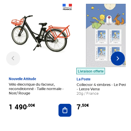
Prix 1 490,00€
Prix 7,50€
Livraison offerte
Nouvelle Attitude
La Poste
Vélo électrique du facteur,
Collector 4 timbres - Le Petit P
reconditionné - Taille normale -
- Lettre Verte
Noir/ Rouge
20g / France
1 490
7
,00€
,50€
Ajouter au panier