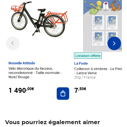
Livraison offerte
Nouvelle Attitude
La Poste
Vélo électrique du facteur,
Collector 4 timbres - Le Petit P
reconditionné - Taille normale -
- Lettre Verte
Noir/ Rouge
20g / France
1 490
7
,00€
,50€
Ajouter au panier
Vous pourriez également aimer