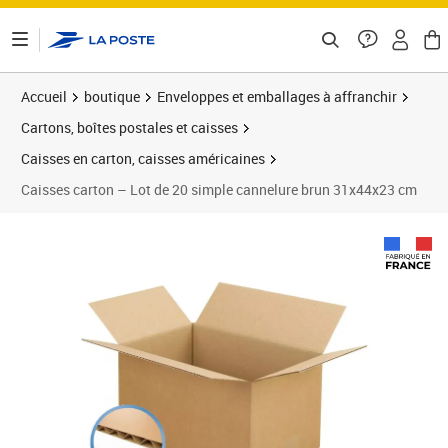
ontenu de la page
Accueil
boutique
Enveloppes et emballages à affranchir
Cartons, boîtes postales et caisses
Caisses en carton, caisses américaines
Caisses carton – Lot de 20 simple cannelure brun 31x44x23 cm
Prix 145,66€