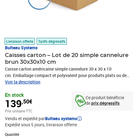
Livraison offerte
Tarifs dégressifs
Bulteau Systems
Caisses carton – Lot de 20 simple cannelure
brun 30x30x10 cm
Caisse carton américaine simple cannelure 30 x 30 x 10
cm. Emballage compact et polyvalent pour produits plats ou de
faible hauteur. Montage rapide, livrée à plat. Recyclable et
Voir la description
fabriquée en France.Optimisez vos solutions d'emballage avec
En stock
notre caisse carton américaine simple cannelure aux dimensions
Ce produit bénéficie
139
,50€
précises de 30 x 30 x 10 cm. Ce modèle standard offre une solution
de
prix dégressifs
économique et efficace, idéale pour vos produits plats ou de faible
Prix unitaire TTC
hauteur.Fabriquée en carton ondulé simple cannelure, cette caisse
Vendu et expédié par
Bulteau systems
allie légèreté et résistance, assurant une protection adéquate
Expédié sous 5 jours
livraison offerte
durant le transport et le stockage. Sa conception américaine
classique, avec rabats supérieurs et inférieurs, permet un montage
Quantité : 1
Quantité