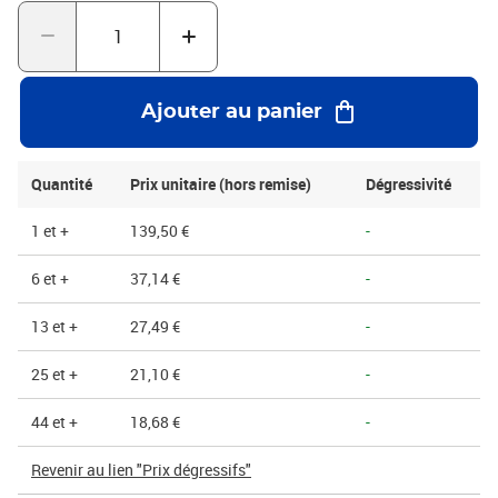
instantané et une fermeture sécurisée.Livrée à plat pour un gain
d'espace maximal, cette caisse se déploie en un clin d'œil,
rationalisant ainsi votre processus d'emballage. Ses dimensions
carrées et sa faible hauteur la rendent particulièrement adaptée
aux documents, livres, vêtements pliés, ou produits électroniques
Ajouter au panier
fins.
Quantité
Prix unitaire (hors remise)
Dégressivité
1 et +
139,50 €
-
6 et +
37,14 €
-
13 et +
27,49 €
-
25 et +
21,10 €
-
44 et +
18,68 €
-
Revenir au lien "Prix dégressifs"