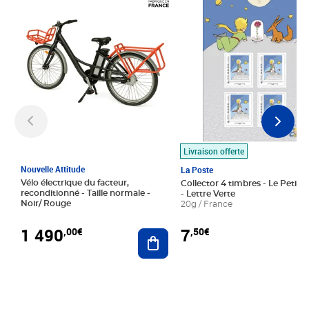
Livraison offerte
Nouvelle Attitude
La Poste
Vélo électrique du facteur,
Collector 4 timbres - Le Petit P
reconditionné - Taille normale -
- Lettre Verte
Noir/ Rouge
20g / France
1 490
7
,00€
,50€
Ajouter au panier