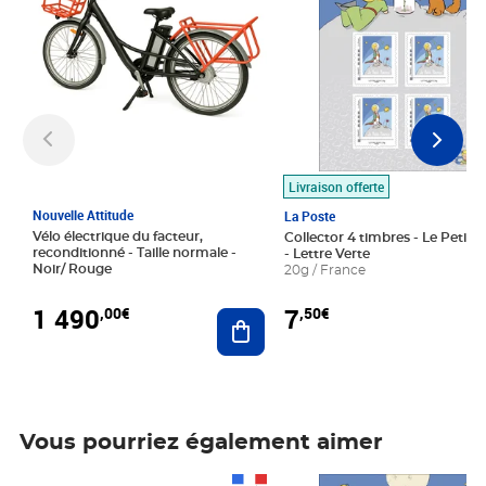
Livraison offerte
Nouvelle Attitude
La Poste
Vélo électrique du facteur,
Collector 4 timbres - Le Petit P
reconditionné - Taille normale -
- Lettre Verte
Noir/ Rouge
20g / France
1 490
7
,00€
,50€
Ajouter au panier
Vous pourriez également aimer
Prix 1 490,00€
Prix 7,50€