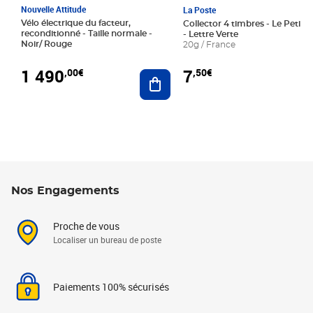
Nouvelle Attitude
La Poste
Vélo électrique du facteur,
Collector 4 timbres - Le Petit P
reconditionné - Taille normale -
- Lettre Verte
Noir/ Rouge
20g / France
1 490
7
,00€
,50€
Ajouter au panier
Nos Engagements
Proche de vous
Localiser un bureau de poste
Paiements 100% sécurisés