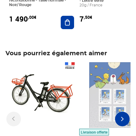
reconditionné - Taille normale -
- Lettre Verte
Noir/ Rouge
20g / France
1 490
7
,00€
,50€
Ajouter au panier
Vous pourriez également aimer
Prix 1 490,00€
Prix 7,50€
Livraison offerte