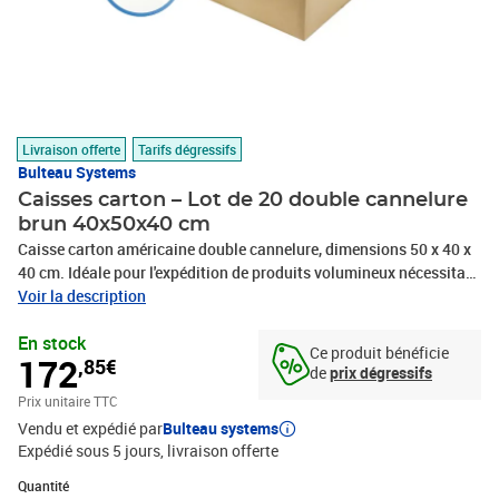
Livraison offerte
Tarifs dégressifs
Bulteau Systems
Caisses carton – Lot de 20 double cannelure
brun 40x50x40 cm
Caisse carton américaine double cannelure, dimensions 50 x 40 x
40 cm. Idéale pour l'expédition de produits volumineux nécessitant
une protection renforcée. Offre une résistance supérieure aux
Voir la description
chocs et aux compressions. Montage rapide et fermeture sécurisée
En stock
pour une utilisation efficace et fiable.Cette caisse carton
Ce produit bénéficie
172
,85€
américaine à double cannelure est spécialement conçue pour
de
prix dégressifs
répondre aux besoins d'emballage exigeants en termes de volume
Prix unitaire TTC
et de protection. Avec ses dimensions généreuses de 50 x 40 x 40
Vendu et expédié par
Bulteau systems
cm, elle offre un espace intérieur considérable, parfaitement
Expédié sous 5 jours
livraison offerte
adapté aux produits volumineux, aux articles multiples ou aux
objets nécessitant un calage important.La structure à double
Quantité : 1
Quantité