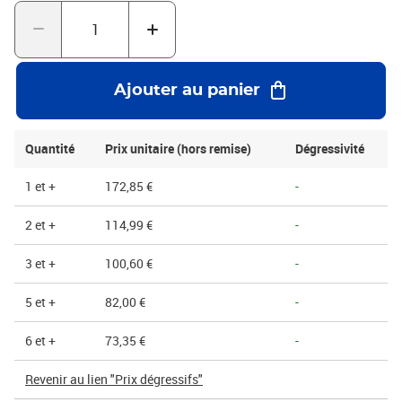
cannelure confère à cette caisse une résistance exceptionnelle, la
rendant particulièrement appropriée pour le transport de
marchandises lourdes, fragiles ou de grande valeur. Elle assure
une protection maximale contre les chocs, les compressions et les
vibrations tout au long du parcours logistique, préservant
Ajouter au panier
l'intégrité du contenu jusqu'à sa destination finale.Le montage de
la caisse est simplifié grâce à son fond automatique, permettant
une préparation rapide et efficace des colis. Cette caractéristique
Quantité
Prix unitaire (hors remise)
Dégressivité
est particulièrement avantageuse dans les s à fort volume
d'expédition, optimisant le temps de préparation. Les rabats
1 et +
172,85 €
-
supérieurs garantissent une fermeture sûre et robuste, renforçant
la sécurité du contenu pendant le transport.
2 et +
114,99 €
-
3 et +
100,60 €
-
5 et +
82,00 €
-
6 et +
73,35 €
-
Revenir au lien "Prix dégressifs"