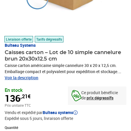
Livraison offerte
Tarifs dégressifs
Bulteau Systems
Caisses carton – Lot de 10 simple cannelure
brun 20x30x12.5 cm
Caisse carton américaine simple cannelure 30 x 20 x 12,5 cm.
Emballage compact et polyvalent pour expédition et stockage.
Idéale pour produits légers à moyens. Montage rapide, livrée à
Voir la description
plat.Optimisez vos solutions d'emballage avec notre caisse carton
En stock
américaine simple cannelure aux dimensions précises de 30 x 20 x
Ce produit bénéficie
136
,21€
12,5 cm. Ce modèle standard offre une solution d'emballage
de
prix dégressifs
économique et efficace pour vos produits légers à moyennement
Prix unitaire TTC
lourds.Fabriquée en carton ondulé simple cannelure, cette caisse
Vendu et expédié par
Bulteau systems
allie légèreté et résistance, assurant une protection adéquate
Expédié sous 5 jours
livraison offerte
durant le transport et le stockage. Sa conception américaine
classique, avec rabats supérieurs et inférieurs, permet un montage
Quantité : 1
Quantité