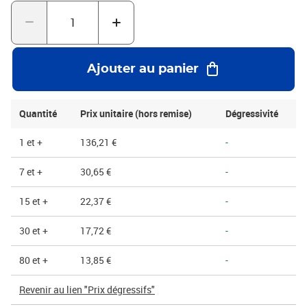
instantané et une fermeture sécurisée.Livrée à plat pour un gain
d'espace maximal, cette caisse se déploie en un clin d'œil,
optimisant ainsi votre processus d'emballage. Ses dimensions la
rendent particulièrement adaptée aux objets de taille moyenne,
aux articles e-commerce, ou pour l'organisation efficace en
Ajouter au panier
entrepôt.
Quantité
Prix unitaire (hors remise)
Dégressivité
1 et +
136,21 €
-
7 et +
30,65 €
-
15 et +
22,37 €
-
30 et +
17,72 €
-
80 et +
13,85 €
-
Revenir au lien "Prix dégressifs"