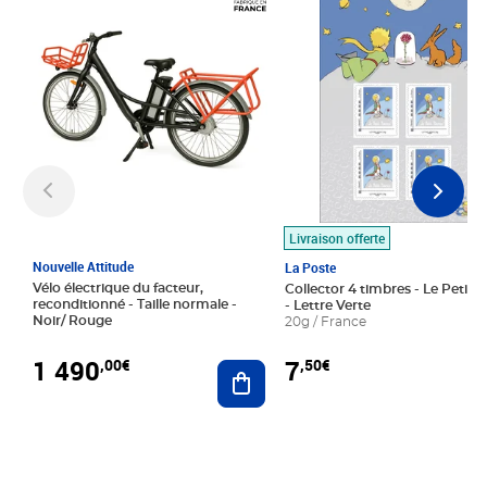
Livraison offerte
Nouvelle Attitude
La Poste
Vélo électrique du facteur,
Collector 4 timbres - Le Petit P
reconditionné - Taille normale -
- Lettre Verte
Noir/ Rouge
20g / France
1 490
7
,00€
,50€
Ajouter au panier