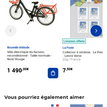
Livraison offerte
Nouvelle Attitude
La Poste
Vélo électrique du facteur,
Collector 4 timbres - Le Petit P
reconditionné - Taille normale -
- Lettre Verte
Noir/ Rouge
20g / France
1 490
7
,00€
,50€
Ajouter au panier
Vous pourriez également aimer
Prix 1 490,00€
Prix 7,50€