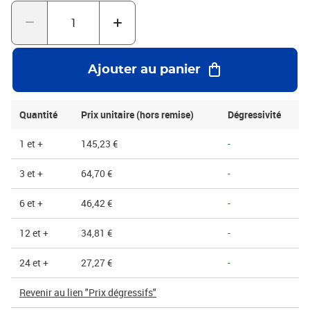
cannelure confère à cette caisse une résistance exceptionnelle, la
rendant particulièrement appropriée pour le transport de
marchandises lourdes, fragiles ou de grande valeur. Elle assure
une protection maximale contre les chocs, les compressions et les
vibrations tout au long du parcours logistique, préservant
Ajouter au panier
l'intégrité du contenu jusqu'à sa destination finale.Le montage de
la caisse est simplifié grâce à son fond automatique, permettant
une préparation rapide et efficace des colis. Cette caractéristique
Quantité
Prix unitaire (hors remise)
Dégressivité
est particulièrement avantageuse dans les s à fort volume
d'expédition, optimisant le temps de préparation. Les rabats
1 et +
145,23 €
-
supérieurs garantissent une fermeture sûre et robuste, renforçant
la sécurité du contenu pendant le transport.
3 et +
64,70 €
-
6 et +
46,42 €
-
12 et +
34,81 €
-
24 et +
27,27 €
-
Revenir au lien "Prix dégressifs"