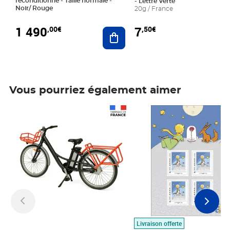
reconditionné - Taille normale -
- Lettre Verte
Noir/ Rouge
20g / France
1 490
7
,00€
,50€
Ajouter au panier
Vous pourriez également aimer
Prix 1 490,00€
Prix 7,50€
Livraison offerte