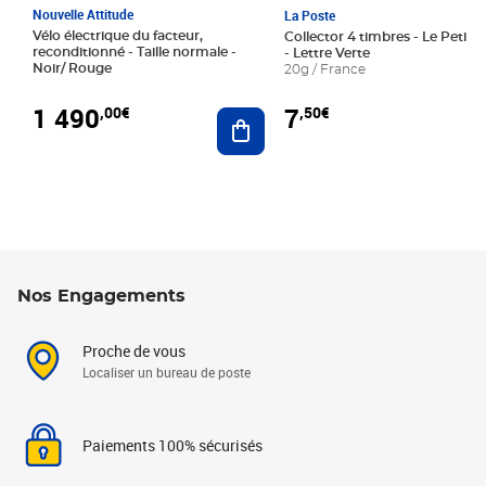
Nouvelle Attitude
La Poste
Vélo électrique du facteur,
Collector 4 timbres - Le Petit P
reconditionné - Taille normale -
- Lettre Verte
Noir/ Rouge
20g / France
1 490
7
,00€
,50€
Ajouter au panier
Nos Engagements
Proche de vous
Localiser un bureau de poste
Paiements 100% sécurisés