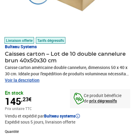
Livraison offerte
Tarifs dégressifs
Bulteau Systems
Caisses carton – Lot de 10 double cannelure
brun 40x50x30 cm
Caisse carton américaine double cannelure, dimensions 50 x 40 x
30 cm. Idéale pour l'expédition de produits volumineux nécessitant
une protection renforcée. Offre une résistance supérieure aux
Voir la description
chocs et aux compressions. Montage rapide et fermeture sécurisée
En stock
pour une utilisation efficace et fiable.Cette caisse carton
Ce produit bénéficie
145
,23€
américaine à double cannelure est spécialement conçue pour
de
prix dégressifs
répondre aux besoins d'emballage exigeants en termes de volume
Prix unitaire TTC
et de protection. Avec ses dimensions généreuses de 50 x 40 x 30
Vendu et expédié par
Bulteau systems
cm, elle offre un espace intérieur considérable, parfaitement
Expédié sous 5 jours
livraison offerte
adapté aux produits volumineux, aux articles multiples ou aux
objets nécessitant un calage important.La structure à double
Quantité : 1
Quantité